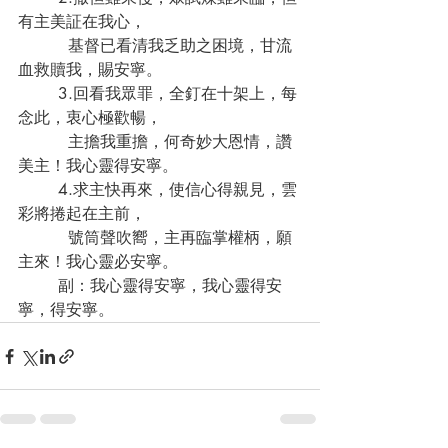
有主美証在我心，
	  基督已看清我乏助之困境，甘流
血救贖我，賜安寧。
	3.回看我眾罪，全釘在十架上，每
念此，衷心極歡暢，	   
	  主擔我重擔，何奇妙大恩情，讚
美主！我心靈得安寧。
	4.求主快再來，使信心得親見，雲
彩將捲起在主前，
	  號筒聲吹嚮，主再臨掌權柄，願
主來！我心靈必安寧。
	副：我心靈得安寧，我心靈得安
寧，得安寧。