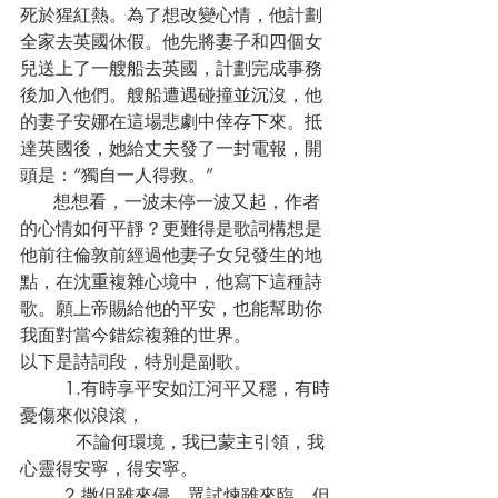
死於猩紅熱。為了想改變心情，他計劃
全家去英國休假。他先將妻子和四個女
兒送上了一艘船去英國，計劃完成事務
後加入他們。艘船遭遇碰撞並沉沒，他
的妻子安娜在這場悲劇中倖存下來。抵
達英國後，她給丈夫發了一封電報，開
頭是：“獨自一人得救。”
      想想看，一波未停一波又起，作者
的心情如何平靜？更難得是歌詞構想是
他前往倫敦前經過他妻子女兒發生的地
點，在沈重複雜心境中，他寫下這種詩
歌。願上帝賜給他的平安，也能幫助你
我面對當今錯綜複雜的世界。
以下是詩詞段，特別是副歌。
	1.有時享平安如江河平又穩，有時
憂傷來似浪滾，
	  不論何環境，我已蒙主引領，我
心靈得安寧，得安寧。
	2.撒但雖來侵，眾試煉雖來臨，但