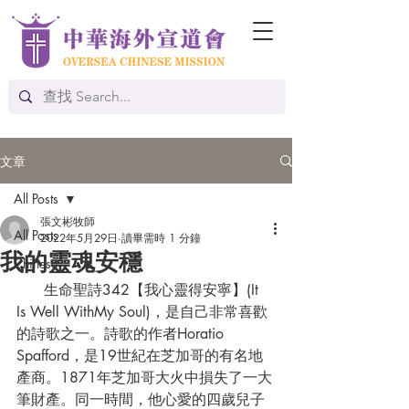
文章
All Posts
張文彬牧師
All Posts
2022年5月29日
讀畢需時 1 分鐘
我的靈魂安穩
Chinese
      生命聖詩342【我心靈得安寧】(It 
Is Well WithMy Soul)，是自己非常喜歡
的詩歌之一。詩歌的作者Horatio 
Spafford，是19世紀在芝加哥的有名地
產商。1871年芝加哥大火中損失了一大
筆財產。同一時間，他心愛的四歲兒子