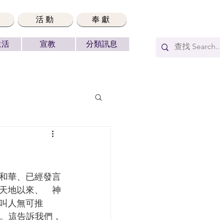
活動
奉獻
生活
宣教
分類訊息
天地以來、　神
叫人無可推
界。這告訴我們，