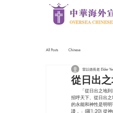
All Posts
Chinese
雷以德長老 Elder Yee
從日出之
      「從日出之地到日落之處」摘自《詩篇》五十篇第一節：「大能者　神耶和華、已經發言
招呼天下、從日出之
的永能和神性是明明
諉．」(羅1:20)