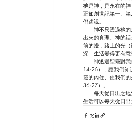
祂是神，是永在的神
正如創世記第一、第
們述說。
      神不只透過祂的創造，也藉著聖經向我們說話。聖經是神希望我們認識、理解、牢記、活
出來的真理。神的話是
前的燈，路上的光（
深，生活變得更有意義（
      神透過聖靈對我們說話，引導我們明白一切真理（約16:13），提醒我們耶穌的話語（約
14:26），讓我們
靈的內住、使我們的
36:27）。
      每天從日出之地到日落之處，神透過祂的創造、聖經、與聖靈向我們說話。所以，我們的
生活可以每天從日出