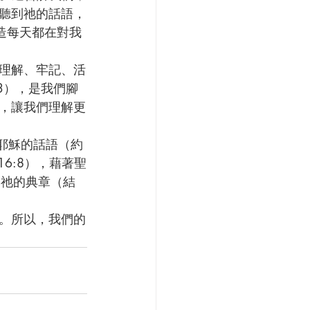
聽到祂的話語，
造每天都在對我
03），是我們腳
光，讓我們理解更
16:8），藉著聖
守祂的典章（結