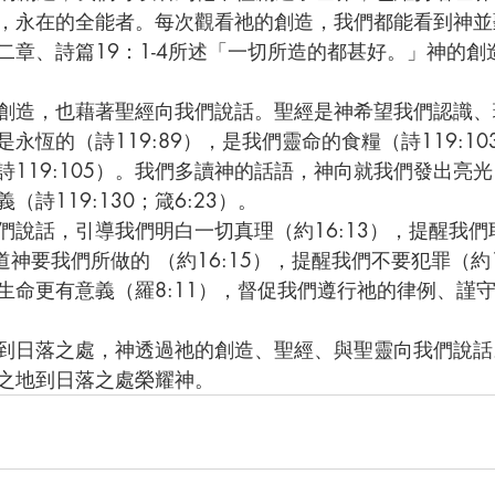
，永在的全能者。每次觀看祂的創造，我們都能看到神並
二章、詩篇19：1-4所述「一切所造的都甚好。」神的創
永恆的（詩119:89），是我們靈命的食糧（詩119:1
詩119:105）。我們多讀神的話語，神向就我們發出亮
詩119:130；箴6:23）。
知道神要我們所做的 （約16:15），提醒我們不要犯罪（約
生命更有意義（羅8:11），督促我們遵行祂的律例、謹
之地到日落之處榮耀神。