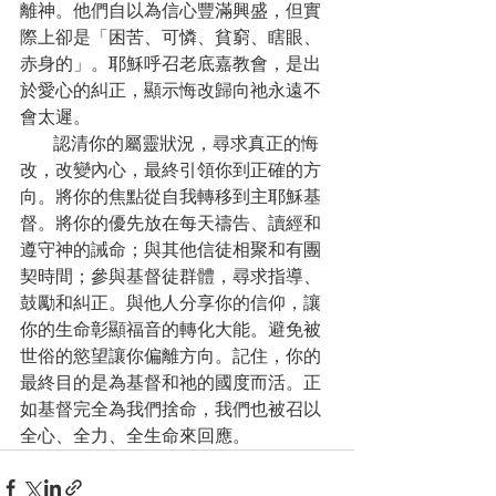
離神。他們自以為信心豐滿興盛，但實
際上卻是「困苦、可憐、貧窮、瞎眼、
赤身的」。耶穌呼召老底嘉教會，是出
於愛心的糾正，顯示悔改歸向祂永遠不
會太遲。
      認清你的屬靈狀況，尋求真正的悔
改，改變內心，最終引領你到正確的方
向。將你的焦點從自我轉移到主耶穌基
督。將你的優先放在每天禱告、讀經和
遵守神的誡命；與其他信徒相聚和有團
契時間；參與基督徒群體，尋求指導、
鼓勵和糾正。與他人分享你的信仰，讓
你的生命彰顯福音的轉化大能。避免被
世俗的慾望讓你偏離方向。記住，你的
最終目的是為基督和祂的國度而活。正
如基督完全為我們捨命，我們也被召以
全心、全力、全生命來回應。