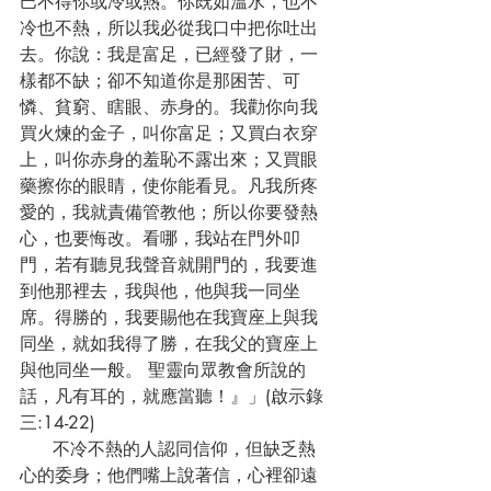
巴不得你或冷或熱。你既如溫水，也不
冷也不熱，所以我必從我口中把你吐出
去。你說：我是富足，已經發了財，一
樣都不缺；卻不知道你是那困苦、可
憐、貧窮、瞎眼、赤身的。我勸你向我
買火煉的金子，叫你富足；又買白衣穿
上，叫你赤身的羞恥不露出來；又買眼
藥擦你的眼睛，使你能看見。凡我所疼
愛的，我就責備管教他；所以你要發熱
心，也要悔改。看哪，我站在門外叩
門，若有聽見我聲音就開門的，我要進
到他那裡去，我與他，他與我一同坐
席。得勝的，我要賜他在我寶座上與我
同坐，就如我得了勝，在我父的寶座上
與他同坐一般。 聖靈向眾教會所說的
話，凡有耳的，就應當聽！』」(啟示錄
三:14-22)
      不冷不熱的人認同信仰，但缺乏熱
心的委身；他們嘴上說著信，心裡卻遠