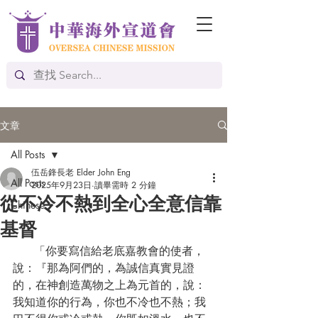
文章
All Posts
伍岳鋒長老 Elder John Eng
All Posts
2025年9月23日
讀畢需時 2 分鐘
從不冷不熱到全心全意信靠
Chinese
基督
      「你要寫信給老底嘉教會的使者，
說：『那為阿們的，為誠信真實見證
的，在神創造萬物之上為元首的，說：
我知道你的行為，你也不冷也不熱；我