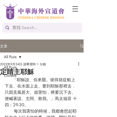
文章
All Posts
2022年9月24日
讀畢需時 1 分鐘
All Posts
定睛主耶穌
Chinese
      「耶穌說、你來罷。彼得就從船上
下去、在水面上走、要到耶穌那裡去．
只因見風甚大、就害怕．將要沉下去、
便喊著說、主阿、救我。」馬太福音 十
四：29-30。
       每次我害怕的時候，我都會想起耶