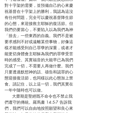
對十字架的需要，並預備自己的心來慶
祝基督在十字架上的勝利，我認為這沒
有任何問題，完全可以慶祝基督降生節
的心態，來迎接救主耶穌的復活節。但
我們仍要當心，不要陷入以為我們為神
「捨去」一些東西的自義。我們不是被
要求感到不好或遠離某些事物，好像這
樣才能感受到自己罪孽的深重，或者才
能更切身體會主耶穌為我們的罪孽受苦
時的感受。其實福音的大能早已為我們
完成了一切，不需要人再做什麼。我們
只要透過默想神的話、禱告和認罪的心
態迎接復活節，也同樣以此心態加上禁
食。請記住，以上這一切，我們其實在
一年中隨時也可以做。
      大齋期是聖經既不命令也不禁止我
們遵守的傳統。羅馬書 14:5-7 告訴我
們，我們可以自由地按照願望和良心來