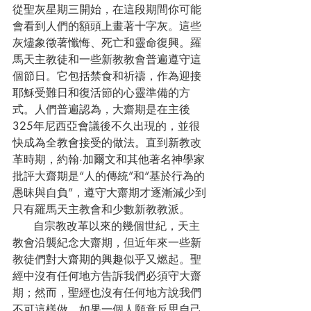
從聖灰星期三開始，在這段期間你可能
會看到人們的額頭上畫著十字灰。這些
灰燼象徵著懺悔、死亡和靈命復興。羅
馬天主教徒和一些新教教會普遍遵守這
個節日。它包括禁食和祈禱，作為迎接
耶穌受難日和復活節的心靈準備的方
式。人們普遍認為，大齋期是在主後
325年尼西亞會議後不久出現的，並很
快成為全教會接受的做法。直到新教改
革時期，約翰·加爾文和其他著名神學家
批評大齋期是“人的傳統”和“基於行為的
愚昧與自負”，遵守大齋期才逐漸減少到
只有羅馬天主教會和少數新教教派。
      自宗教改革以來的幾個世紀，天主
教會沿襲紀念大齋期，但近年來一些新
教徒們對大齋期的興趣似乎又燃起。聖
經中沒有任何地方告訴我們必須守大齋
期；然而，聖經也沒有任何地方說我們
不可這樣做。如果一個人願意反思自己