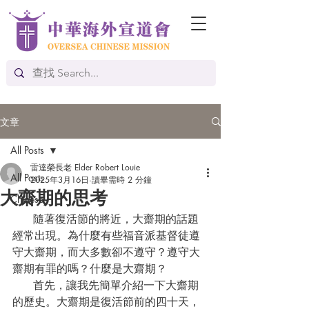
文章
All Posts
雷達榮長老 Elder Robert Louie
All Posts
2025年3月16日
讀畢需時 2 分鐘
大齋期的思考
Chinese
      隨著復活節的將近，大齋期的話題
經常出現。為什麼有些福音派基督徒遵
守大齋期，而大多數卻不遵守？遵守大
齋期有罪的嗎？什麼是大齋期？
      首先，讓我先簡單介紹一下大齋期
的歷史。大齋期是復活節前的四十天，