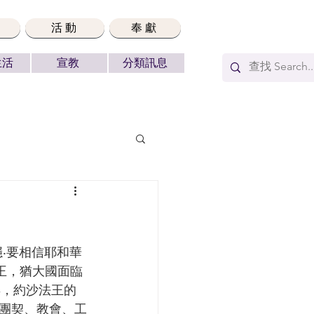
活動
奉獻
生活
宣教
分類訊息
法王，猶大國面臨
年，約沙法王的
團契、教會、工