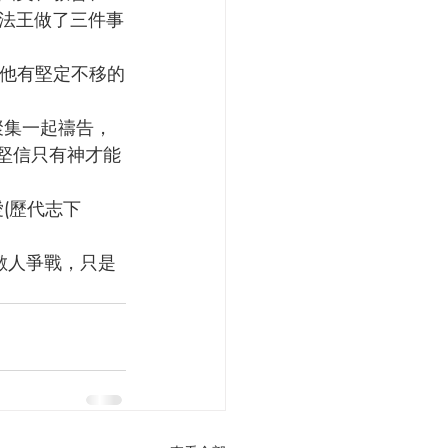
法王做了三件事
，堅信只有神才能