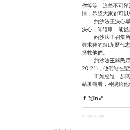
作等等。這些不可預
情，希望大家都可以
       約沙法王決心尋求耶和華(歷代志下20:3)。他經歷了神的愛和恩典，所以他有堅定不移的
決心，知道唯一能拯救
       約沙法王召集所有民眾向神禱告，猶大眾人、和他們的妻子、兒女、都聚集一起禱告，
尋求神的幫助(歷代志
拯救他們。
       約沙法王與民眾在出戰前高歌讚美主，提醒自己，神對他們有豐盛的慈愛(歷代志下
20:21)，他們站
       正如您進一步閱讀《歷代志下》20章那樣，約沙法王和猶大百姓不必與敵人爭戰，只是
站著觀看，神賜給他