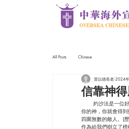
All Posts
Chinese
雷以德長老
2024
信靠神得
       約沙法是一位好國王。他告訴以色列人「…信耶和華你們的神、就必立穩‧要相信耶和華
你的神，你就會得到扶
四圍無數的敵人。(歷
作為給我們樹立了榜