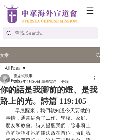
文章
All Posts
秦志斌執事
All Posts
2023年4月30日
讀畢需時 1 分鐘
你的話是我腳前的燈、是我
Chinese
路上的光。詩篇 119:105
      早晨醒來，我們就知道今天要做的
事情，通常結合了工作、學校、家庭、
朋友和教會。詩人提醒我們，除非將上
帝的話語和祂的律法放在首位，否則我