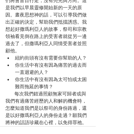
們將會盲目行走，沒有亮光與方向。這
是我們以早晨靈修開始新的一天的原
因。晝夜思想神的話，可以引導我們做
出正確的決定，幫助我們抵擋誘惑。我
想起好撒瑪利亞人的故事，祭司和宗教
領袖看見倒在路上的受害者就從另一邊
過去了，但撒瑪利亞人同情受害者並照
顧他。
紐約街頭有沒有需要你幫助的人？
你生活中有沒有因為痛苦的過去而
一直迴避的人？
你生活中有沒有因為太可怕或太困
難而拖延的事情？
      每次我們錯過照顧無家可歸者或與
我們有過痛苦經歷的人和解的機會時，
怎麼知道我們是以祭司的身份路過，還
是以好撒瑪利亞人的身份走過？願我們
將神的話語珍藏在心裡，以免得罪祂。