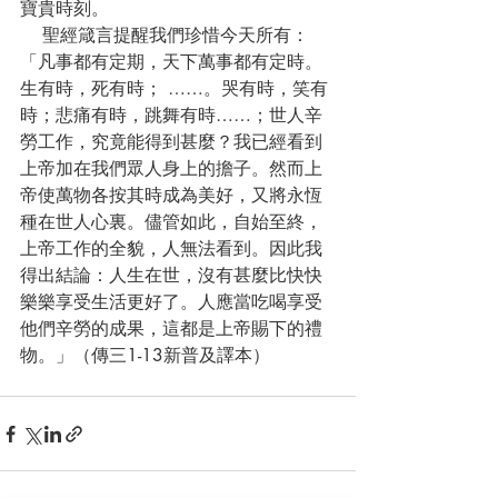
寶貴時刻。
    聖經箴言提醒我們珍惜今天所有：
「凡事都有定期，天下萬事都有定時。
生有時，死有時； ……。哭有時，笑有
時；悲痛有時，跳舞有時……；世人辛
勞工作，究竟能得到甚麼？我已經看到
上帝加在我們眾人身上的擔子。然而上
帝使萬物各按其時成為美好，又將永恆
種在世人心裏。儘管如此，自始至終，
上帝工作的全貌，人無法看到。因此我
得出結論：人生在世，沒有甚麼比快快
樂樂享受生活更好了。人應當吃喝享受
他們辛勞的成果，這都是上帝賜下的禮
物。」（傳三1-13新普及譯本）