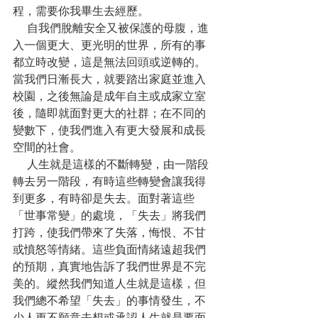
程，需要你我畢生去經歷。
    自我們脫離安全又被保護的母腹，進
入一個更大、更光明的世界，所有的事
都立時改變，這是無法回頭或逆轉的。
當我們日漸長大，就要踏出家庭並進入
校園，之後無論是成年自主或成家立室
後，隨即就面對更大的社群；在不同的
變數下，使我們進入有更大發展和成長
空間的社會。
    人生就是這樣的不斷轉變，由一階段
轉去另一階段，有時這些轉變會讓我得
到更多，有時卻是失去。面對著這些
「世事常變」的處境，「失去」將我們
打跨，使我們帶來了失落，悔恨、不甘
或憤怒等情緒。這些負面情緒遠超我們
的預期，真實地告訴了我們世界是不完
美的。縱然我們知道人生就是這樣，但
我們總不希望「失去」的事情發生，不
少人更不願意去想或承認人生就是要面