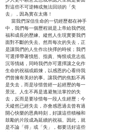
對這些不可逆轉或無法回頭的「失
去」，因為實在太痛！
    當我們深信生命的一切經歷都在神手
中，我們每一個歷程就是上帝給我們祝
福和成長的歷練。縱然人生現實要我們
面對不斷的失去。然而每次的失去，正
是讓我們的人生作出抉擇的時候；我們
可選擇帶著憤怒、指責、悔恨或意志低
沉等情緒，同時我們亦可選擇讓之化作
生命的祝福或鍛煉，以感恩的心看待我
們曾擁有美好的事。讓我們的焦點不再
是失去，而是珍惜曾經一起經歷的每一
景況。人生不再是逃避無法掌控的失
去，反而是要珍惜每一段人生經歷；今
天縱然已經失去，亦會感恩過去曾有過
開心快樂的恩典時刻，好讓這些積極和
鼓勵的片段成為延續的祝福。因此，就
是不論「得」或「失」，都要活好這些