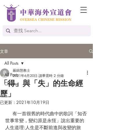
文章
All Posts
嚴錦慧教士
All Posts
2021年6月20日
讀畢需時 2 分鐘
「得」與「失」的生命經
Chinese
歷」
已更新：
2021年10月19日
     有一首很舊的時代曲中的歌詞「知否
世事常變，變幻原是永恆」說出重要的
人生道理:人生是不斷前進與改變的旅