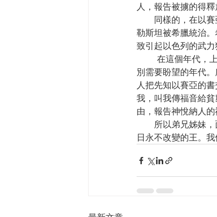
人，報告被擄的得釋
      同樣的，在以賽亞以後750年，上帝更關心一個比以賽亞更加混亂的年代。兩約之間，巴
勒斯坦被希臘統治。
致引起以色列的武力
       在這個年代，上帝所應許的救世主--彌賽亞的應許實現了。主耶穌基督道成肉身降臨在特
別需要盼望的年代。所
人把先知以賽亞的書
我，叫我傳福音給貧
由，報告神悅納人的
      所以弟兄姊妹，面對今日社會的混亂，我們相信上帝仍在掌權，因為祂是昨日，今日，明
日永不改變的王。我