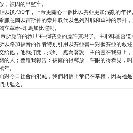
放，被囚的出監牢。
希臘意圖以宙斯神的崇拜取代以色列對耶和華神的崇拜，
獨立革命--即馬加比運動。
以路加福音的作者特別引用以賽亞書中對彌賽亞的敘述。路4
交給他，他就打開，找到一處寫著說：主的靈在我身上，
窮的人；差遣我報告：被擄的得釋放，瞎眼的得看見，叫
禧年。 
們共勉之。