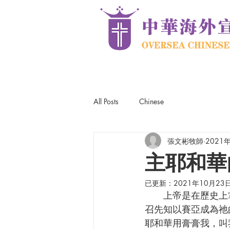
All Posts
Chinese
張文彬牧師
2021
主耶和華
已更新：
2021年10月23
      上帝是在歷史上掌管的神，每個年代都會看到祂的公義和慈愛的彰顯。主前750年上帝呼
召先知以賽亞成為祂
耶和華用膏膏我，叫