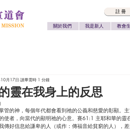
註冊
關於我們
我是新人
教會
年10月17日
讀畢需時 1 分鐘
的靈在我身上的反思
日
的使者，向當代的顯明祂的心意。賽61:1 主耶和華的靈
我傳好信息給謙卑的人（或作：傳福音給貧窮的人），差