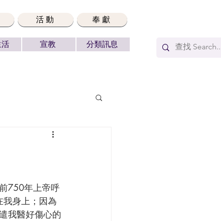
活動
奉獻
生活
宣教
分類訊息
在我身上；因為
遣我醫好傷心的