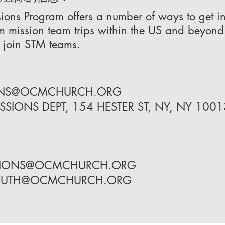
ons Program offers a number of ways to get i
m mission team trips within the US and beyon
 join STM teams.
ONS@OCMCHURCH.ORG
ONS DEPT, 154 HESTER ST, NY, NY 1001
SIONS@OCMCHURCH.ORG
OUTH@OCMCHURCH.ORG