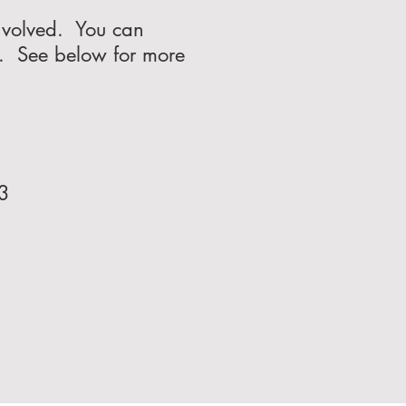
nvolved. You can
d. See below for more
3