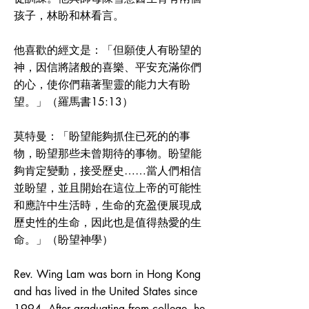
孩子，林盼和林看言。
他喜歡的經文是：「但願使人有盼望的
神，因信將諸般的喜樂、平安充滿你們
的心，使你們藉著聖靈的能力大有盼
望。」（羅馬書15:13）
莫特曼：「盼望能夠抓住已死的的事
物，盼望那些未曾期待的事物。盼望能
夠肯定變動，接受歷史……當人們相信
並盼望，並且開始在這位上帝的可能性
和應許中生活時，生命的充盈便展現成
歷史性的生命，因此也是值得熱愛的生
命。」（盼望神學）
Rev. Wing Lam was born in Hong Kong
and has lived in the United States since
1994. After graduating from college, he