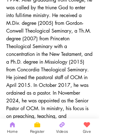
was called by the triune God to enter
into full-time ministry. He received a
M.Div. degree (2005) from Gordon-
Conwell Theological Seminary, a Th.M.
degree (2007) from Princeton
Theological Seminary with a
concentration in the New Testament, and
a Ph.D. degree in Missiology (2015)
from Concordia Theological Seminary.
He joined the pastoral staff of OCM in
April 2015. In October 2017, he was
ordained as a pastor. In November
2024, he was appointed as the Senior
Pastor of OCM. In ministry, his focus is
on preaching, teaching, and
discipleship. He is married to Dr. Sue
Chen and has two children, Hope and
Home
Register
Videos
Give