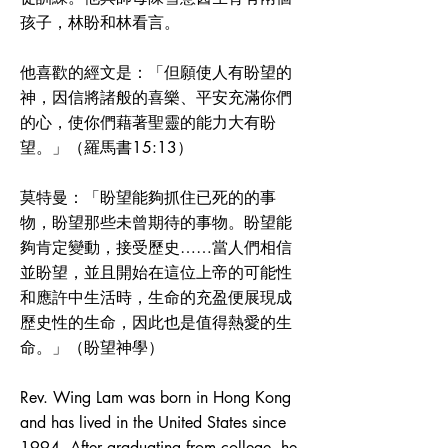
孩子，林盼和林看言。
他喜歡的經文是：「但願使人有盼望的
神，因信將諸般的喜樂、平安充滿你們
的心，使你們藉著聖靈的能力大有盼
望。」（羅馬書15:13）
莫特曼：「盼望能夠抓住已死的的事
物，盼望那些未曾期待的事物。盼望能
夠肯定變動，接受歷史……當人們相信
並盼望，並且開始在這位上帝的可能性
和應許中生活時，生命的充盈便展現成
歷史性的生命，因此也是值得熱愛的生
命。」（盼望神學）
Rev. Wing Lam was born in Hong Kong
and has lived in the United States since
1994. After graduating from college, he