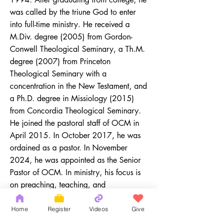
was called by the triune God to enter
into full-time ministry. He received a
M.Div. degree (2005) from Gordon-
Conwell Theological Seminary, a Th.M.
degree (2007) from Princeton
Theological Seminary with a
concentration in the New Testament, and
a Ph.D. degree in Missiology (2015)
from Concordia Theological Seminary.
He joined the pastoral staff of OCM in
April 2015. In October 2017, he was
ordained as a pastor. In November
2024, he was appointed as the Senior
Pastor of OCM. In ministry, his focus is
on preaching, teaching, and
discipleship. He is married to Dr. Sue
Chen and has two children, Hope and
Home
Register
Videos
Give