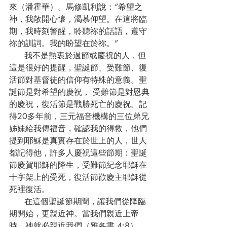
來（潘霍華）。馬修凱利說：“希望之
神，我敞開心懷，渴慕仰望。在這將臨
期，我時刻警醒，聆聽祢的話語，遵守
祢的訓詞。我的盼望在於祢。”
      我不是熱衷於過節或慶祝的人，但
這是很好的提醒，聖誕節、受難節、復
活節對基督徒的信仰有特殊的意義。聖
誕節是對希望的慶祝， 受難節是對恩典
的慶祝，復活節是戰勝死亡的慶祝。記
得20多年前，三元福音機構的三位弟兄
姊妹給我傳福音，確認我的得救，他們
提到耶穌是真實存在於世上的人，世人
都記得他，許多人慶祝這些節期：聖誕
節慶賀耶穌的降生，受難節紀念耶穌在
十字架上的受死，復活節歡慶主耶穌從
死裡復活。
      在這個聖誕節期間，讓我們從降臨
期開始，更親近神。當我們親近上帝
時，祂就必親近我們（雅各書 4:8），