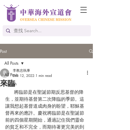
Post
All Posts
李教忠執事
All Posts
Dec 12, 2022
1 min read
來臨
English
      將臨節是在聖誕節期反思基督的降
生，並期待基督第二次降臨的季節。這
讓我想起基督道成肉身的盼望，耶穌基
督再來的應許。慶祝將臨節是在聖誕節
前的四個星期開始，通過記住我們靈命
的貧乏和不完全，而期待著更完美的到