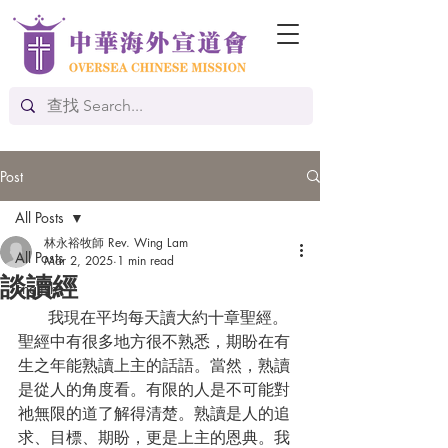
Post
All Posts
林永裕牧師 Rev. Wing Lam
All Posts
Mar 2, 2025
1 min read
談讀經
English
      我現在平均每天讀大約十章聖經。
聖經中有很多地方很不熟悉，期盼在有
生之年能熟讀上主的話語。當然，熟讀
是從人的角度看。有限的人是不可能對
祂無限的道了解得清楚。熟讀是人的追
求、目標、期盼，更是上主的恩典。我