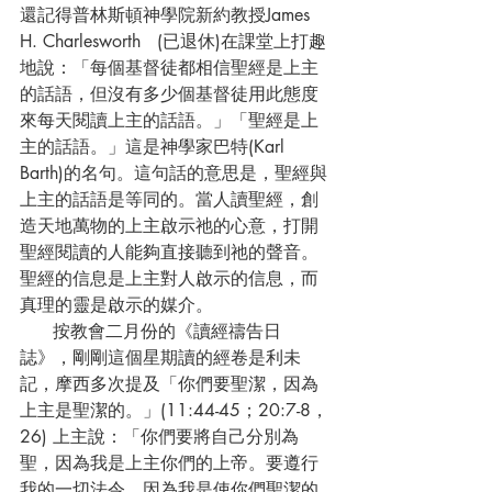
還記得普林斯頓神學院新約教授James 
H. Charlesworth   (已退休)在課堂上打趣
地說：「每個基督徒都相信聖經是上主
的話語，但沒有多少個基督徒用此態度
來每天閱讀上主的話語。」「聖經是上
主的話語。」這是神學家巴特(Karl 
Barth)的名句。這句話的意思是，聖經與
上主的話語是等同的。當人讀聖經，創
造天地萬物的上主啟示祂的心意，打開
聖經閱讀的人能夠直接聽到祂的聲音。
聖經的信息是上主對人啟示的信息，而
真理的靈是啟示的媒介。
      按教會二月份的《讀經禱告日
誌》，剛剛這個星期讀的經卷是利未
記，摩西多次提及「你們要聖潔，因為
上主是聖潔的。」(11:44-45；20:7-8，
26) 上主說：「你們要將自己分別為
聖，因為我是上主你們的上帝。要遵行
我的一切法令，因為我是使你們聖潔的