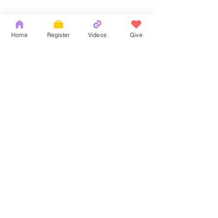
Home
Register
Videos
Give
Comments
God's Word
耶和華拉法，醫
Write a comment...