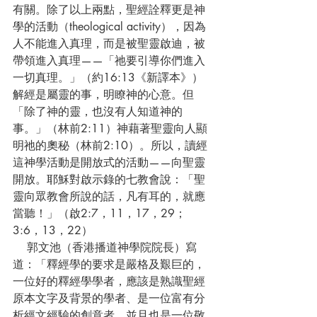
有關。除了以上兩點，聖經詮釋更是神
學的活動（theological activity），因為
人不能進入真理，而是被聖靈啟迪，被
帶領進入真理——「祂要引導你們進入
一切真理。」（約16:13《新譯本》）
解經是屬靈的事，明瞭神的心意。但
「除了神的靈，也沒有人知道神的
事。」（林前2:11）神藉著聖靈向人顯
明祂的奧秘（林前2:10）。所以，讀經
這神學活動是開放式的活動——向聖靈
開放。耶穌對啟示錄的七教會說：「聖
靈向眾教會所說的話，凡有耳的，就應
當聽！」（啟2:7，11，17，29；
3:6，13，22）
    郭文池（香港播道神學院院長）寫
道：「釋經學的要求是嚴格及艱巨的，
一位好的釋經學學者，應該是熟識聖經
原本文字及背景的學者、是一位富有分
析經文經驗的創意者、並且也是一位敬