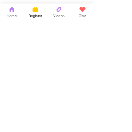
Home
Register
Videos
Give
Comments
揀選的恩典
God's Word
Write a comment...