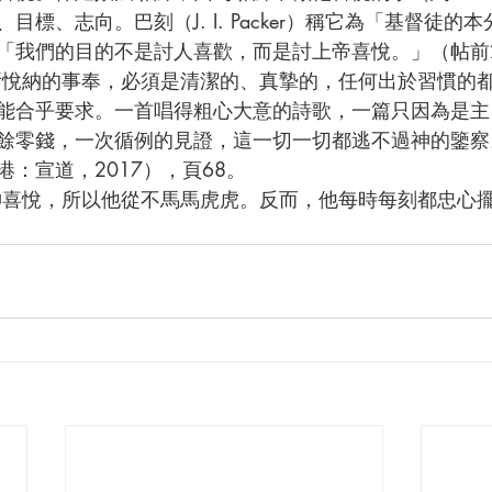
目標、志向。巴刻（J. I. Packer）稱它為「基督徒的
「我們的目的不是討人喜歡，而是討上帝喜悅。」（帖前2
能合乎要求。一首唱得粗心大意的詩歌，一篇只因為是主
餘零錢，一次循例的見證，這一切一切都逃不過神的鑒察
：宣道，2017），頁68。