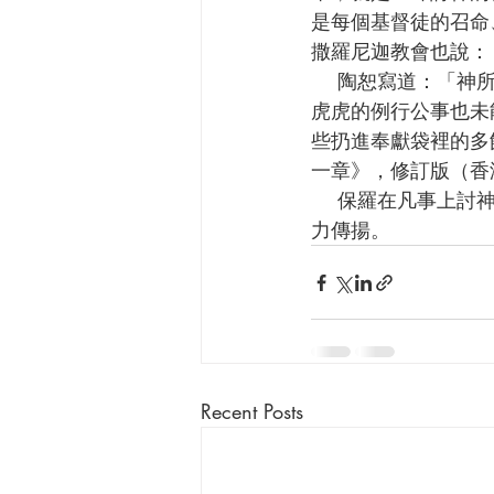
是每個基督徒的召命、
撒羅尼迦教會也說：
    陶恕寫道：「神所悅納的事奉，必須是清潔的、真摯的，任何出於習慣的都不及格，馬馬
虎虎的例行公事也未
些扔進奉獻袋裡的多
一章》，修訂版（香港
    保羅在凡事上討神喜悅，所以他從不馬馬虎虎。反而，他每時每刻都忠心擺上、獻上，竭
力傳揚。
Recent Posts