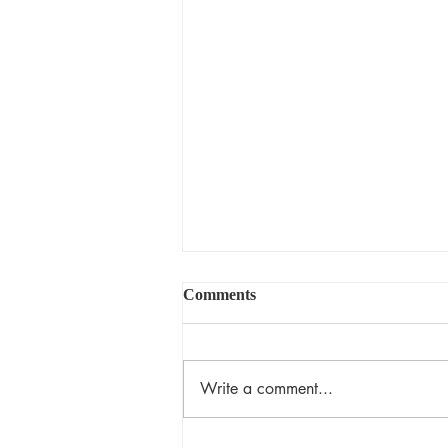
Comments
揀選的恩典
Write a comment...