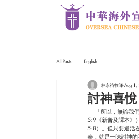
All Posts
English
林永裕牧師
Aug 1,
討神喜悅
    「所以，無論我們在這身體裡，還是離開這身體，我們的目標都是討主喜悅。」（林後
5:9《新普及譯本
5:8）。但只要還
奉，就是一味討神的