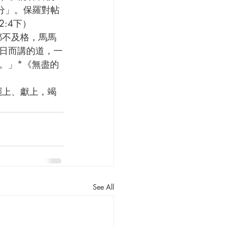
本分」。保羅對帖
:4下）
日而講的道，一
。」*《無盡的
See All