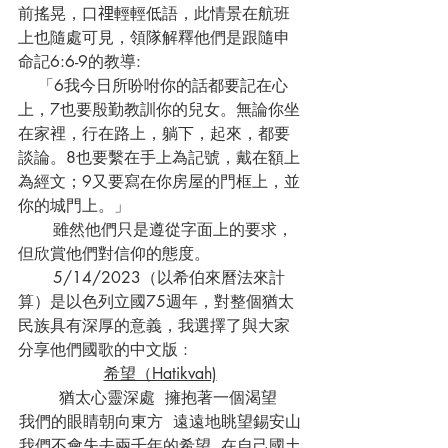
前搖晃，口𥚃輕輕低語，此情景在航班
上也隨處可見，領隊解釋他們是跟隨申
命記6:6-9的教導:
    「6我今日所吩咐你的話都要記在心
上，7也要殷勤教訓你的兒女。無論你坐
在家裡，行在路上，躺下，起來，都要
談論。8也要繫在手上為記號，戴在額上
為經文；9又要寫在你房屋的門框上，並
你的城門上。」
       雖然他們只是遵從字面上的要求，
但欣賞他們對信仰的態度。
       5/14/2023（以希伯來曆法來計
算）是以色列立國75週年，對整個猶太
民族具有深厚的意義，我選擇了與大家
分享他們國歌的中文版 :
希望（Hatikvah)
   猶太心靈深處  擁抱著一個渴望
我們的眼睛朝向東方  遠遠地眺望錫安山
我們不會失去兩千年的希望  在自己國土