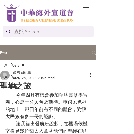
Post
All Posts
薛秀娟執事
All Posts
May 28, 2023
2 min read
聖地之旅
English
       今年四月有機會參加聖地靈修學習
團，心裏十分興𡚒及期待。重踏以色列
的地土，跟四年前有不同的體會，對猶
太民族有多一份的認識。
       讓我從出發航班說起，在機場候機
室看見幾位猶太人拿著他們的聖經在額