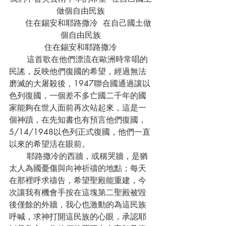
做個自由民族
      住在錫安和耶路撒冷  在自己國土做
個自由民族
住在錫安和耶路撒冷
       這首歌在他們漂流在歐洲時常唱的
民謠，反映他們復國的希望，經過無法
磨滅的大屠殺後，1947聯合國通過讓以
色列復國，一個差不多亡國二千年的國
家能夠在世人面前再次站起來，這是一
個神蹟，在先知書也有預言他們復國，
5/14/1948以色列正式復國，他們一直
以來的希望活在眼前。
       耶路撒冷的西牆，或稱哭牆，是猶
太人為國憂傷與向神祈禱的地點；每天
在那裡呼求禱告，希望聖殿能重建，今
次讓我有機會手按在這塊第二聖殿被毀
後僅餘的外牆，我心也激動的為這民族
呼喊，求神打開這民族的心眼，承認耶