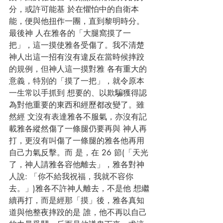
分，或許可能基 於在懼怕中的自衛本
能，便與他扭作一團，直到黎明時分。
最後神 人在雅各的「大腿窩摸了一
把」，這一摸使雅各受傷了。我不清楚 
神人出這一招有沒有違反在當時候摔跤
的規例，但神人這一摸對雅 各有重大的
意義，特別的「摸了一把」，就令原本
一生常以手抓到 想要的、以欺騙獲得認
為對他重要的東西和經歷都改變了。雖
然經 文沒有表達雅各不服氣，亦沒有記
載雅各縱然傷了一條腿仍要再與 神人再
打，更沒有叫傷了一條腿的雅各他再用
自己力氣反擊。而 是，在 26 節(「天光
了，神人請雅各容他離去」，雅各對神
人說: 「你不給我祝福，我就不容你
去。」)雅各不許神人離去，不是他 想繼
續再打，而是經那「摸」後，雅各真知
道與他整夜摔跤的是 誰，他不再以自己