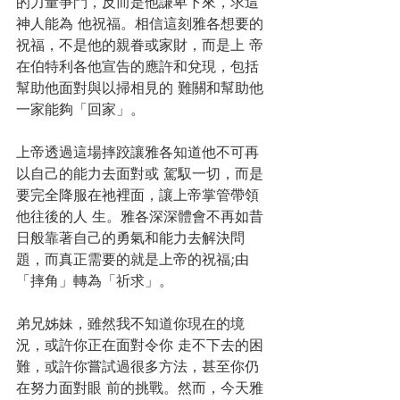
的力量爭鬥，反而是他謙卑下來，求這
神人能為 他祝福。相信這刻雅各想要的
祝福，不是他的親眷或家財，而是上 帝
在伯特利各他宣告的應許和兌現，包括
幫助他面對與以掃相見的 難關和幫助他
一家能夠「回家」。 
上帝透過這場摔跤讓雅各知道他不可再
以自己的能力去面對或 駕馭一切，而是
要完全降服在祂裡面，讓上帝掌管帶領
他往後的人 生。雅各深深體會不再如昔
日般靠著自己的勇氣和能力去解決問 
題，而真正需要的就是上帝的祝福;由
「摔角」轉為「祈求」。 
弟兄姊妹，雖然我不知道你現在的境
況，或許你正在面對令你 走不下去的困
難，或許你嘗試過很多方法，甚至你仍
在努力面對眼 前的挑戰。然而，今天雅