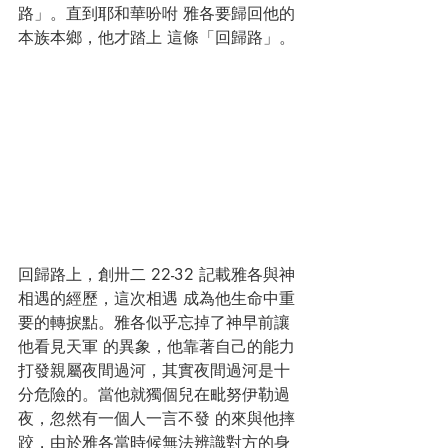
路」。直到耶和華吩咐 雅各要歸回他的
本族本鄉，他才踏上 這條「回歸路」。 
回歸路上，創卅二 22-32 記載雅各與神
相遇的經歷，這次相遇 成為他生命中重
要的轉捩點。雅各似乎忘掉了神早前讓
他看見天軍 的異象，他靠著自己的能力
打發親屬夜間過河，其實夜間過河是十 
分危險的。當他就獨個兒在毗努伊勒過
夜，忽然有一個人一言不發 的來與他摔
跤，由於雅各當時候無法辨識對方的身