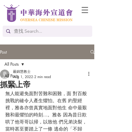
Post
All Posts
嚴錦慧教士
All Posts
Aug 1, 2022
2 min read
抓緊上帝
English
無人能避免面對苦難和困難，面 對百般
挑戰的確令人產生懼怕。在舊 約聖經
裡，雅各亦曾真實地面對他生 命中最艱
難和最懼怕的時刻...。雅各 因為昔日欺
哄了他哥哥以掃，以致他 們兄弟決裂，
當時甚至要踏上了一條 逃命的「不歸