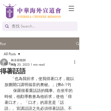
Post
All Posts
林永裕牧師
All Posts
Aug 20, 2023
1 min read
得著話語
English
     「也為我祈求，使我得著口才，能以
放膽開口講明福音的奧秘。」(弗6:19)
       保羅很看重話語的職事。在坐牢的
時候，他勸導教會為他祈求，使他「得
著口才」。「口才」的原意是「話
語」。宣講話語之先必須得著話語。不