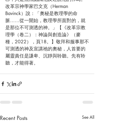
改革宗神學家巴文克（Herman 
Bavinck）說：「奧秘是教理學的命
脈……從一開始，教理學所面對的，就
是那位不可測透的神。」【《改革宗教
理學（卷二）：神論與創造論》（麥
種，2022），頁18。】敬拜和服事那不
可測透的神及宣講祂的奧秘，人首要的
屬靈責任是謙卑、沉靜與聆聽。先有聆
聽，才能得著。
Recent Posts
See All