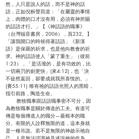
然，人只是說人的話，而不是神的話
語，正如倪柝聲寫道：「在屬靈的事情
上，肉體的口才沒有用，必須有神所賜
的話語才行。」【《神話語的職事》
（台灣福音書房，2006），頁232。】
「讓我開口的時候得著話語」《新漢
語》是保羅的祈求，也是他向教會的祈
求。神的話語使人「蒙了重生」（彼前
1:23），「是活潑的，是有功效的，比
一切兩刃的劍更快」(來4:12)，也「決
不徒然返回，卻要成就我所喜悅的。」 
(賽55:11) 唯有祂的話語光照人的黑暗，
指引前路，陶造生命。
       教牧職事跟話語職事密不可分，因
為教牧職事是關於傳道的工夫。有道可
傳是每個傳道人的職分—最根本的職
分。有限的人詮釋無限的道，這本身就
是一種吊詭。若不是無限的神啟示祂自
己，人是無法認識祂及述說祂的作為。