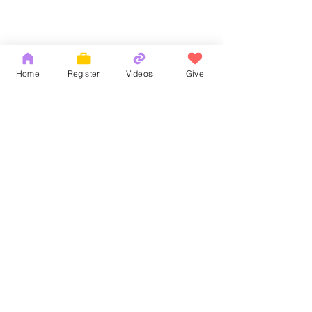
Home
Register
Videos
Give
Comments
God's Word
耶和華拉法，醫
Write a comment...