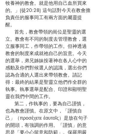
牧養神的教會。就是他用自己血所買來
的。」(徒20:28) 這句話對今天在教會擔
負責任的服事同工有兩方面的屬靈提
醒。
      首先，教會帶領的崗位是聖靈的選
立。教會有不同的制度去管理教會，選
立服事同工，作帶領的工作。但神透過
教會的制度來成就祂自己的旨意。今天
的選舉，弟兄姊妹按著神在各人心中的
感動及你們對候選人的認識，選出你們
認為合適的人選出來帶領教會。請記
得：最終的結果是聖靈立他們作全群的
執事。執事選舉是配合、印證和顯明聖
靈在我們中間的工作。
      第二，作執事的，要為自己謹慎，
也為教會謹慎。在原文中，「謹慎自
己」（προσέχετε ἑαυτοῖς）是放在句子
的開頭，有強調的作用。「謹慎」的意
思是「要小心留意和防範」。保羅用嚴