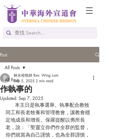
Post
All Posts
林永裕牧師 Rev. Wing Lam
All Posts
Sep 5, 2025
2 min read
作執事的
English
Updated:
Sep 7, 2025
      本主日是執事選舉。執事配合教牧
同工和長老牧養和管理教會，讓教會穩
定地成長和增長。保羅提醒以弗所長
老，說：「聖靈立你們作全群的監督，
你們就當為自己謹慎，也為全群謹慎，