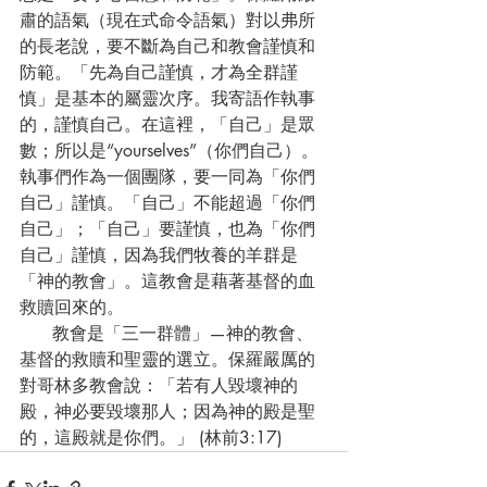
肅的語氣（現在式命令語氣）對以弗所
的長老說，要不斷為自己和教會謹慎和
防範。「先為自己謹慎，才為全群謹
慎」是基本的屬靈次序。我寄語作執事
的，謹慎自己。在這裡，「自己」是眾
數；所以是“yourselves”（你們自己）。
執事們作為一個團隊，要一同為「你們
自己」謹慎。「自己」不能超過「你們
自己」；「自己」要謹慎，也為「你們
自己」謹慎，因為我們牧養的羊群是
「神的教會」。這教會是藉著基督的血
救贖回來的。
      教會是「三一群體」—神的教會、
基督的救贖和聖靈的選立。保羅嚴厲的
對哥林多教會說：「若有人毀壞神的
殿，神必要毀壞那人；因為神的殿是聖
的，這殿就是你們。」 (林前3:17)