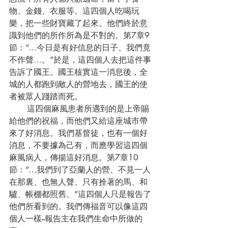
物、金錢、衣服等。這四個人吃喝玩
樂，把一些財寶藏了起來。他們終於意
識到他們的所作所為是不對的。第7章9
節：“…今日是有好信息的日子、我們竟
不作聲…。”於是，這四個人去把這件事
告訴了國王。國王核實這一消息後，全
城的人都跑到敵人的營地去，國王的使
者被眾人踐踏而死。
       這四個麻風患者所遇到的是上帝賜
給他們的祝福，而他們又給這座城市帶
來了好消息。我們基督徒，也有一個好
消息，不要據為己有，而應學習這四個
麻風病人，傳揚這好消息。第7章10
節：“…我們到了亞蘭人的營、不見一人
在那裏、也無人聲、只有拴著的馬、和
驢、帳棚都照舊。”這四個人只是報告了
他們所看到的。我們傳福音可以像這四
個人一樣--報告主在我們生命中所做的