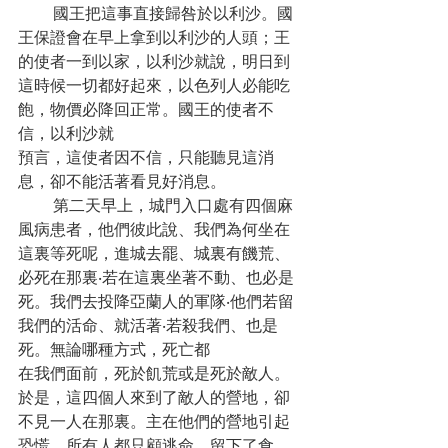
       國王把這事直接歸咎於以利沙。國
王保證會在早上拿到以利沙的人頭；王
的使者一到以家，以利沙就說，明日到
這時候一切都好起來，以色列人必能吃
飽，物價必降回正常。國王的使者不
信，以利沙就
預言，這使者因不信，只能聽見這消
息，卻不能活著看見好消息。
       第二天早上，城門入口處有四個麻
風病患者，他們彼此說、我們為何坐在
這裏等死呢，進城去罷、城裏有饑荒、
必死在那裏‧若在這裏坐著不動、也必是
死。我們去投降亞蘭人的軍隊‧他們若留
我們的活命、就活著‧若殺我們、也是
死。無論哪種方式，死亡都
在我們面前，死於飢荒或是死於敵人。
於是，這四個人來到了敵人的營地，卻
不見一人在那裏。主在他們的營地引起
恐慌，所有人都只顧逃命，留下了食