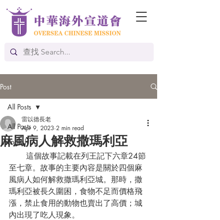
Post
All Posts
雷以德長老
All Posts
Apr 9, 2023
2 min read
麻風病人解救撒瑪利亞
English
       這個故事記載在列王記下六章24節
至七章。故事的主要內容是關於四個麻
風病人如何解救撒瑪利亞城。那時，撒
瑪利亞被長久圍困，食物不足而價格飛
漲，禁止食用的動物也賣出了高價；城
內出現了吃人現象。