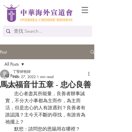
Post
All Posts
丁聖材牧師
All Posts
Nov 27, 2022
1 min read
馬太福音廿五章 - 忠心良善
English
      忠心者盡其所能量，良善者辦事誠
實，不分大小事都為主而作，為主而
活，但是忠心的人有誰遇到？良善者有
誰認識？主今天不斷的尋找，有誰肯為
祂擺上？
      默想：請問您的恩賜用在哪裡？