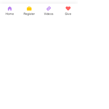
Home
Register
Videos
Give
Comments
God's Word
耶和華拉法，醫
Write a comment...
Copyright 2026 by OCM Church
154 Hester Street, New York, NY 10013
Tel:
(212) 219-1472