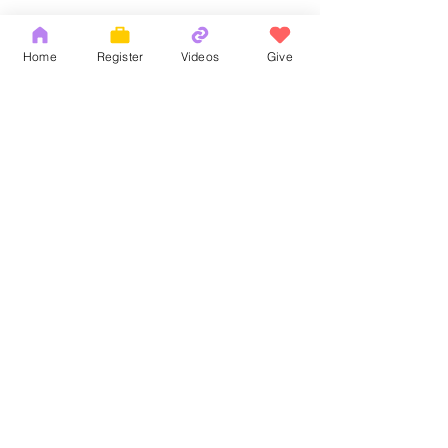
Home
Register
Videos
Give
Comments
God's Word
耶和華拉法，醫
Write a comment...
Copyright 2026 by OCM Church
154 Hester Street, New York, NY 10013
Tel:
(212) 219-1472