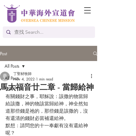
Post
All Posts
丁聖材牧師
All Posts
Nov 4, 2022
1 min read
馬太福音廿二章 - 當歸給神
English
有關錢財之事，耶穌說：該撒的物當歸
給該撒，神的物該當歸給神，神全然知
道那些錢是祂的，那些錢是該撒的，沒
有還清的錢財必當補還給神。
默想：請問您的十一奉獻有沒有還給神
呢？