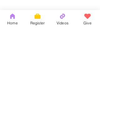
Home
Register
Videos
Give
Comments
God's Word
耶和華拉法，醫
Write a comment...
Copyright 2026 by OCM Church
154 Hester Street, New York, NY 10013
Tel:
(212) 219-1472