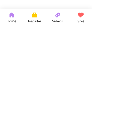
Home
Register
Videos
Give
Comments
God's Word
耶和華拉法，醫
Write a comment...
Copyright 2026 by OCM Church
154 Hester Street, New York, NY 10013
Tel:
(212) 219-1472