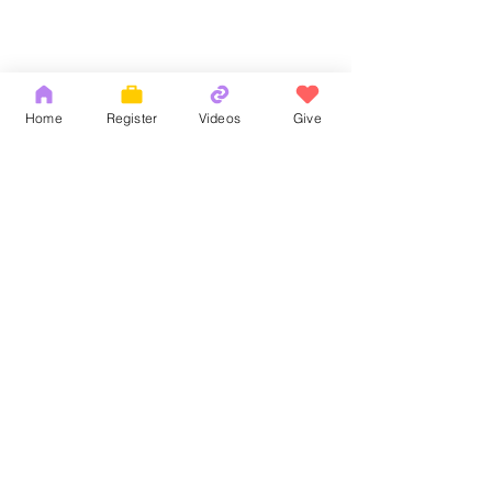
Home
Register
Videos
Give
Comments
God's Word
耶和華拉法，醫
Write a comment...
Copyright 2026 by OCM Church
154 Hester Street, New York, NY 10013
Tel:
(212) 219-1472