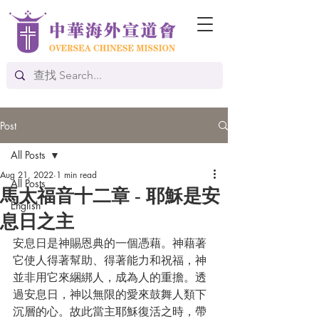
Post
All Posts
Aug 21, 2022
1 min read
All Posts
馬太福音十二章 - 耶穌是安
English
息日之主
安息日是神賜恩典的一個憑藉。神藉著
它使人得著幫助、得著能力和祝福，神
並非用它來綑綁人，成為人的重擔。透
過安息日，神以無限的愛來鼓舞人類下
沉層的心。故此當主耶穌復活之時，帶