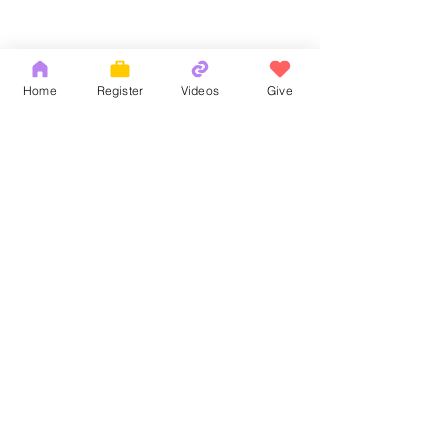
Home
Register
Videos
Give
Comments
God's Word
耶和華拉法，醫
Write a comment...
Copyright 2026 by OCM Church
154 Hester Street, New York, NY 10013
Tel:
(212) 219-1472