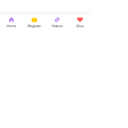
Home
Register
Videos
Give
Comments
God's Word
耶和華拉法，醫
Write a comment...
Copyright 2026 by OCM Church
154 Hester Street, New York, NY 10013
Tel:
(212) 219-1472