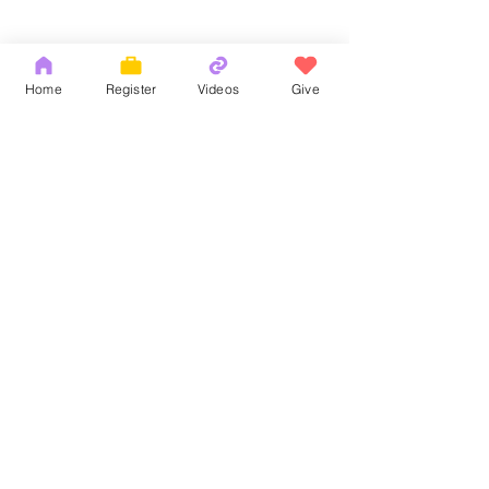
Home
Register
Videos
Give
Comments
God's Word
耶和華拉法，醫
Write a comment...
Copyright 2026 by OCM Church
154 Hester Street, New York, NY 10013
Tel:
(212) 219-1472