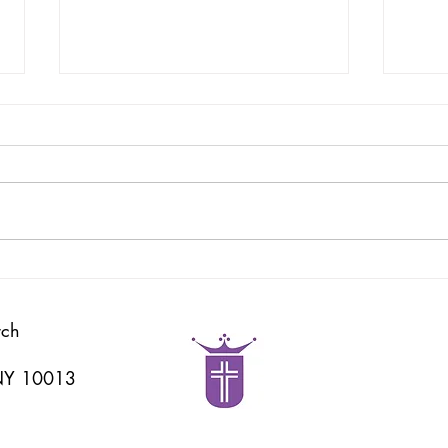
God's Word
耶和
rch
 NY 10013