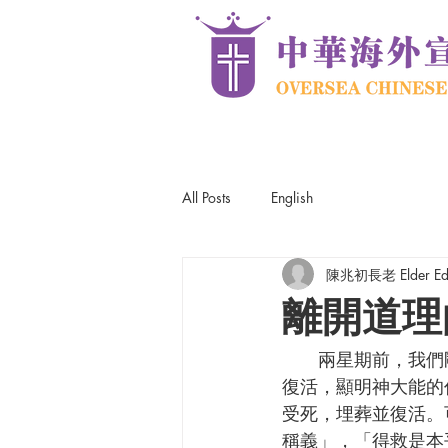
All Posts
English
陳兆初長老 Elder Edw
離開道理
      兩星期前，我們剛慶祝了復活節，主耶穌基督為我們的罪被釘在十字架上，三天後從死裏
復活，顯明神大能的
受死，埋葬並復活。
稱義」，「得救是本