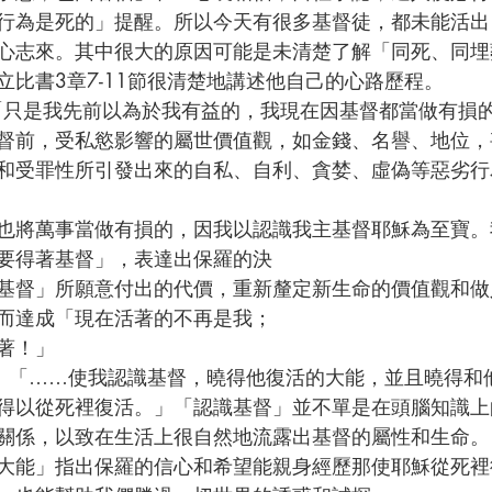
行為是死的」提醒。所以今天有很多基督徒，都未能活出
心志來。其中很大的原因可能是未清楚了解「同死、同埋
立比書3章7-11節很清楚地講述他自己的心路歷程。
督前，受私慾影響的屬世價值觀，如金錢、名譽、地位，
和受罪性所引發出來的自私、自利、貪婪、虛偽等惡劣行
要得著基督」，表達出保羅的決
基督」所願意付出的代價，重新釐定新生命的價值觀和做
而達成「現在活著的不再是我；
著！」
得以從死裡復活。」「認識基督」並不單是在頭腦知識上
關係，以致在生活上很自然地流露出基督的屬性和生命。