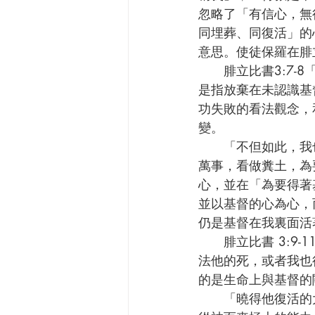
忽略了「有信心，無
同埋葬、同復活」的
意思。使徒保羅在腓
      腓立比書3:7-8「只是我先前以為於我有益的，我現在因基督都當做有損的。」「同死」
是指放棄在未認識基
功失敗的看法觀念，
變。
      「不但如此，我也將萬事當做有損的，因我以認識我主基督耶穌為至寶。我為他已經丟棄
萬事，看做糞土，為
心，並在「為要得著
並以基督的心為心，
仍是基督在我裏面活
      腓立比書 3:9-11 「……使我認識基督，曉得他復活的大能，並且曉得和他一同受苦，效
法他的死，或者我也
的是生命上與基督的
      「曉得他復活的大能」指出保羅的信心和希望能親身經歷那使耶穌從死裡復活的能力，這