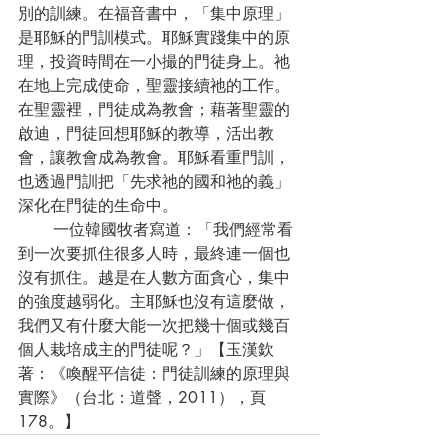
別的訓練。在福音書中，「集中原理」
是耶穌的門訓模式。耶穌實踐集中的原
理，投資時間在一小撮的門徒身上。祂
在地上完成使命，聖靈接續祂的工作。
在聖靈裡，門徒成為教會；藉著聖靈的
啟迪，門徒回想耶穌的教導，活出教
會，讓教會成為教會。耶穌看重門訓，
也透過門訓把「先求祂的國和祂的義」
深化在門徒的生命中。
       一位韓國牧者寫道：「我們經常看
到一次要抓住很多人時，最終連一個也
沒有抓住。越是在人數方面貪心，集中
的強度越弱化。主耶穌也沒有這麼做，
我們又有什麼大能一次把幾十個或幾百
個人栽培成主的門徒呢？」【玉漢欽
著：《喚醒平信徒：門徒訓練的原理與
實際》（台北：道聲，2011），頁
178。】