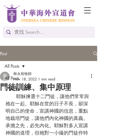
Post
All Posts
林永裕牧師
All Posts
Nov 18, 2022
1 min read
門徒訓練、集中原理
English
       耶穌揀選十二門徒，讓他們常常與
祂在一起。耶穌在世的日子不長，卻深
明自己的使命，宣講神國的信息，重點
地栽培門徒，讓他們內化神國的真義。
承擔之先，必先內化。耶穌對多人宣講
神國的道理，但祂對一小撮的門徒作特