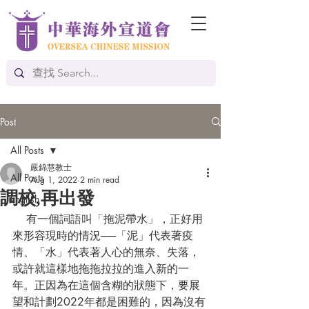
Post
All Posts
嚴錦慧教士
All Posts
Aug 1, 2022
2 min read
調校,再出發
English
    有一個詞語叫「拖泥帶水」，正好用
來形容現時的情況──「泥」代表著疫
情、「水」代表著人心的無奈、失落，
或許就這樣地拖拖拉拉的進入新的一
年。正因為在這個含糊的狀態下，要展
望和計劃2022年都是困難的，因為沒有