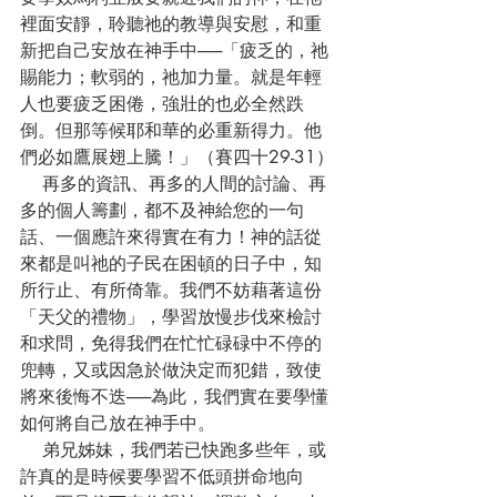
裡面安靜，聆聽祂的教導與安慰，和重
新把自己安放在神手中──「疲乏的，祂
賜能力；軟弱的，祂加力量。就是年輕
人也要疲乏困倦，強壯的也必全然跌
倒。但那等候耶和華的必重新得力。他
們必如鷹展翅上騰！」（賽四十29-31）
    再多的資訊、再多的人間的討論、再
多的個人籌劃，都不及神給您的一句
話、一個應許來得實在有力！神的話從
來都是叫祂的子民在困頓的日子中，知
所行止、有所倚靠。我們不妨藉著這份
「天父的禮物」，學習放慢步伐來檢討
和求問，免得我們在忙忙碌碌中不停的
兜轉，又或因急於做決定而犯錯，致使
將來後悔不迭──為此，我們實在要學懂
如何將自己放在神手中。
    弟兄姊妹，我們若已快跑多些年，或
許真的是時候要學習不低頭拼命地向