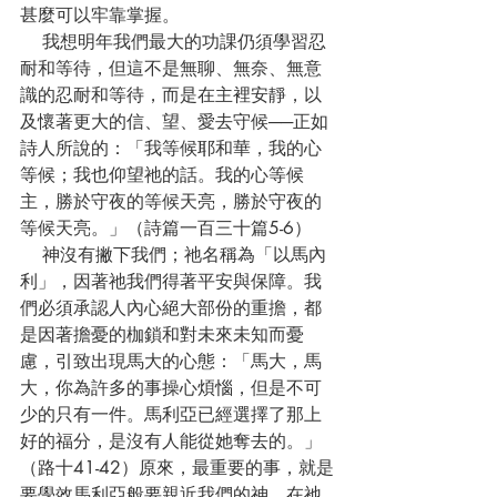
甚麼可以牢靠掌握。
    我想明年我們最大的功課仍須學習忍
耐和等待，但這不是無聊、無奈、無意
識的忍耐和等待，而是在主裡安靜，以
及懷著更大的信、望、愛去守候──正如
詩人所說的：「我等候耶和華，我的心
等候；我也仰望祂的話。我的心等候
主，勝於守夜的等候天亮，勝於守夜的
等候天亮。」（詩篇一百三十篇5-6）
    神沒有撇下我們；祂名稱為「以馬內
利」，因著祂我們得著平安與保障。我
們必須承認人內心絕大部份的重擔，都
是因著擔憂的枷鎖和對未來未知而憂
慮，引致出現馬大的心態：「馬大，馬
大，你為許多的事操心煩惱，但是不可
少的只有一件。馬利亞已經選擇了那上
好的福分，是沒有人能從她奪去的。」
（路十41-42）原來，最重要的事，就是
要學效馬利亞般要親近我們的神，在祂