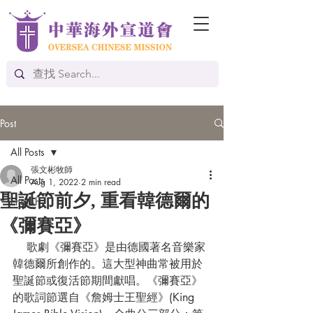
Post
All Posts
張文彬牧師
All Posts
Aug 1, 2022
2 min read
聖誕節前夕, 重看韓德爾的
English
《彌賽亞》
    歌劇《彌賽亞》是由德國著名音樂家
韓德爾所創作的。這大型神曲常被用於
聖誕節或復活節期間獻唱。《彌賽亞》
的歌詞節選自《詹姆士王聖經》(King 