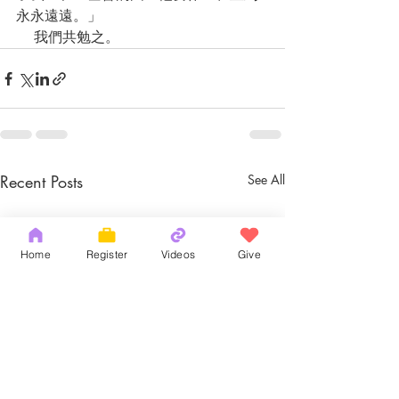
永永遠遠。」
    我們共勉之。
Recent Posts
See All
Home
Register
Videos
Give