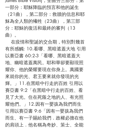
James Bible Vision)，全曲分三部分：第
一部分：耶穌降臨的預言和他的誕生
（21曲），第二部分：救贖的信息和耶
穌為全人類的犧牲（23曲），第三部
分：耶穌的復活和最終的審判（13
曲）。 
    在疫情和聖誕的交合期，特別對幾首
有所感觸: 10.看哪、黑暗遮蓋大地 引用
以賽亞書 60:2-3「看哪、黑暗遮蓋大
地、幽暗遮蓋萬民。耶和華卻要顯現照
耀你、他的榮耀要現在你身上。萬國要
來就你的光、君王要來就你發現的光
輝。」11.在黑暗中行走的百姓 引用以
賽亞書 9:2「在黑暗中行走的百姓、看
見了大光。住在死蔭之地的人、有光照
耀他們。」12.因有一嬰孩為我們而生 
引用以賽亞書 9:6「因有一嬰孩為我們
而生、有一子賜給我們．政權必擔在他
的肩頭上．他名稱為奇妙、策士、全能