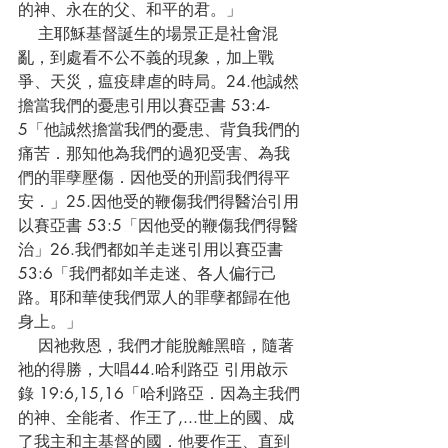
的神、永在的父、和平的君。」
    主耶穌基督誕生的場景正是社會混
亂，到處看不公不義的現象，加上戰
爭、天災，瘟疫肆虐的時局。24.他誠然
擔當我們的憂患引用以賽亞書 53:4-
5「他誠然擔當我們的憂患、背負我們的
痛苦．那知他為我們的過犯受害、為我
們的罪孽壓傷．因他受的刑罰我們得平
安．」25.因他受的鞭傷我們得醫治引用
以賽亞書 53:5「因他受的鞭傷我們得醫
治」26.我們都如羊走迷引用以賽亞書 
53:6「我們都如羊走迷、各人偏行己
路。耶和華使我們眾人的罪孽都歸在他
身上。」	
    因祂救恩，我們才能脫離黑暗，隨著
祂的得勝，大唱44.哈利路亞 引用啟示
錄 19:6,15,16「哈利路亞．因為主我們
的神、全能者、作王了,...世上的國、成
了我主和主基督的國．他要作王、直到