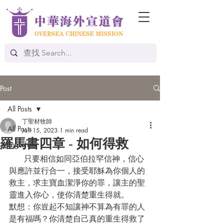
Post
All Posts
丁聖材牧師
All Posts
Jan 15, 2023
1 min read
羅馬書四章 - 如何得救
English
      只要相信如同亞伯拉罕信神，信心
與應許並行合一，接受耶穌為你個人的
救主，求主寶血潔淨你的罪，讓主的聖
靈進入你心，使你清楚重生得就。
默想：你豈起不知讓神不算為有罪的人
是有福嗎？你清楚自己真的重生得救了