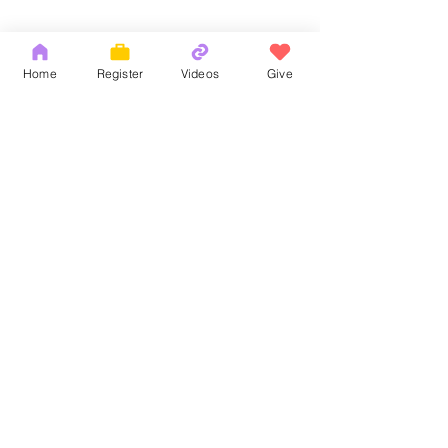
Home
Register
Videos
Give
Comments
God's Word
耶和華拉法，醫
Write a comment...
Copyright 2026 by OCM Church
154 Hester Street, New York, NY 10013
Tel:
(212) 219-1472