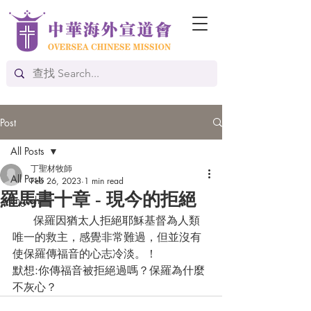
Post
All Posts
丁聖材牧師
All Posts
Feb 26, 2023
1 min read
羅馬書十章 - 現今的拒絕
English
      保羅因猶太人拒絕耶穌基督為人類
唯一的救主，感覺非常難過，但並沒有
使保羅傳福音的心志冷淡。！ 
默想:你傳福音被拒絕過嗎？保羅為什麼
不灰心？