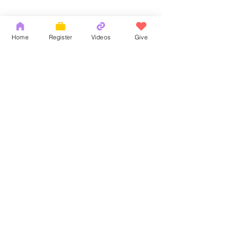
Home
Register
Videos
Give
Comments
God's Word
耶和華拉法，醫
Write a comment...
Copyright 2026 by OCM Church
154 Hester Street, New York, NY 10013
Tel:
(212) 219-1472