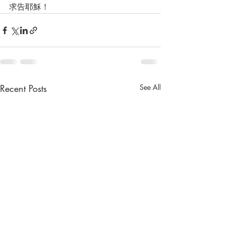
求告耶穌！
Recent Posts
See All