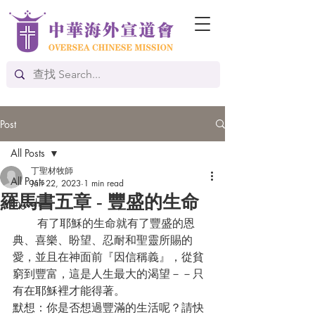
Post
All Posts
丁聖材牧師
All Posts
Jan 22, 2023
1 min read
羅馬書五章 - 豐盛的生命
English
       有了耶穌的生命就有了豐盛的恩
典、喜樂、盼望、忍耐和聖靈所賜的
愛，並且在神面前『因信稱義』，從貧
窮到豐富，這是人生最大的渴望－－只
有在耶穌裡才能得著。 
默想：你是否想過豐滿的生活呢？請快