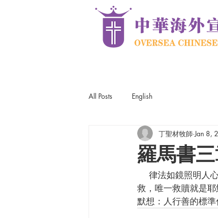
All Posts
English
丁聖材牧師
Jan 8,
羅馬書三
    律法如鏡照明人心，知人知面不知心，行善可嘉卻是有限，在神面前罪債未清，無法自
救，唯一救贖就是耶
默想：人行善的標準