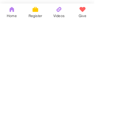
Home
Register
Videos
Give
Comments
God's Word
耶和華拉法，醫
Write a comment...