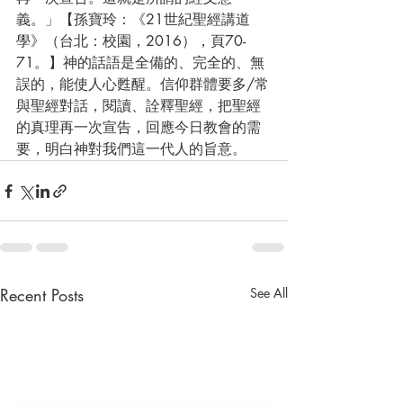
義。」【孫寶玲：《21世紀聖經講道
學》（台北：校園，2016），頁70-
71。】神的話語是全備的、完全的、無
誤的，能使人心甦醒。信仰群體要多/常
與聖經對話，閱讀、詮釋聖經，把聖經
的真理再一次宣告，回應今日教會的需
要，明白神對我們這一代人的旨意。
Recent Posts
See All