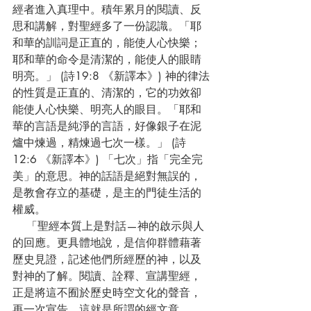
經者進入真理中。積年累月的閱讀、反
思和講解，對聖經多了一份認識。「耶
和華的訓詞是正直的，能使人心快樂；
耶和華的命令是清潔的，能使人的眼睛
明亮。」 (詩19:8 《新譯本》) 神的律法
的性質是正直的、清潔的，它的功效卻
能使人心快樂、明亮人的眼目。「耶和
華的言語是純淨的言語，好像銀子在泥
爐中煉過，精煉過七次一樣。」 (詩
12:6 《新譯本》) 「七次」指「完全完
美」的意思。神的話語是絕對無誤的，
是教會存立的基礎，是主的門徒生活的
權威。
    「聖經本質上是對話—神的啟示與人
的回應。更具體地說，是信仰群體藉著
歷史見證，記述他們所經歷的神，以及
對神的了解。閱讀、詮釋、宣講聖經，
正是將這不囿於歷史時空文化的聲音，
再一次宣告。這就是所謂的經文意