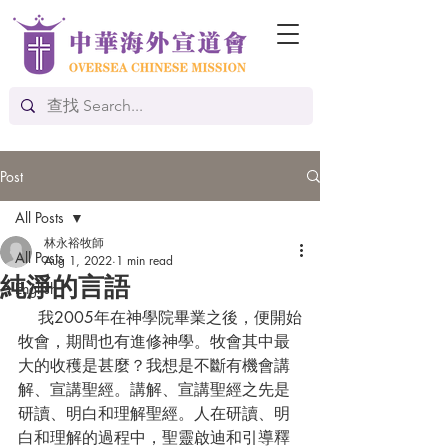
Post
All Posts
林永裕牧師
All Posts
Aug 1, 2022
1 min read
純淨的言語
English
    我2005年在神學院畢業之後，便開始
牧會，期間也有進修神學。牧會其中最
大的收穫是甚麼？我想是不斷有機會講
解、宣講聖經。講解、宣講聖經之先是
研讀、明白和理解聖經。人在研讀、明
白和理解的過程中，聖靈啟迪和引導釋