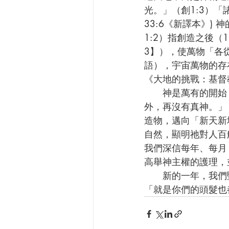
光。」（創1:3）
33:6《新譯本》
1:2）指創造之後（1
3】），使萬物「各
語），宇宙萬物的存
《大地的挑戰：基督
      神是萬有的開始，也引領受造物邁向終局。神說：「我是首先的，我是末後的；除我以
外，再沒有真神。」
造物，邁向「新天新
自然，顯明祂對人百
我們深信每年、每月
高舉神主權的護理，
      新的一年，我們堅信神是首先的，也是末後的；我們也活在祂主權的護理中。主耶穌說：
「就是你們的頭髮也都