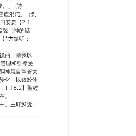
。」 (詩
「空虛混沌」（創
安息【2:1-
發聲（神的話
【*方鎮明：
、管理和引導受
調神親自掌管大
變化，以致於使
.16.2】聖經
在。