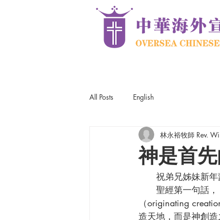
All Posts
English
林永裕牧師 Rev. Win
神是首先
      祝弟兄姊妹
      聖經
（originatin
造天地，而是神創造