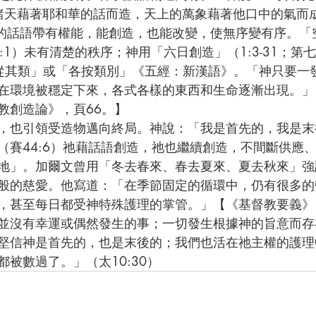
「諸天藉著耶和華的話而造，天上的萬象藉著他口中的氣而成
) 神的話語帶有權能，能創造，也能改變，使無序變有序。
:1）未有清楚的秩序；神用「六日創造」（1:3-31；第七日
從其類」或「各按類別」《五經：新漢語》。「神只要一
在環境被穩定下來，各式各樣的東西和生命逐漸出現。」
教創造論》，頁66。】
（賽44:6）祂藉話語創造，祂也繼續創造，不間斷供應
地」。加爾文曾用「冬去春來、春去夏來、夏去秋來」強
般的慈愛。他寫道：「在季節固定的循環中，仍有很多的
，甚至每日都受神特殊護理的掌管。」【《基督教要義》，1
並沒有幸運或偶然發生的事；一切發生根據神的旨意而存
被數過了。」（太10:30）