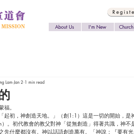
Regist
About Us
I'm New
Church 
g Lam
Jan 2
1 min read
的
新年蒙福。
第一句話，「起初，神創造天地。」（創1:1）這是一切的開始，
g creation）。初代教會的教父對神「從無創造」得著共識，
之先什麼都沒有。神以話語創造萬有。「神說：『要有光