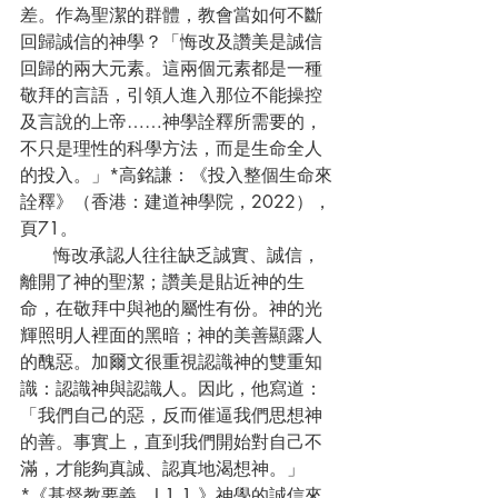
差。作為聖潔的群體，教會當如何不斷
回歸誠信的神學？「悔改及讚美是誠信
回歸的兩大元素。這兩個元素都是一種
敬拜的言語，引領人進入那位不能操控
及言說的上帝……神學詮釋所需要的，
不只是理性的科學方法，而是生命全人
的投入。」*高銘謙：《投入整個生命來
詮釋》（香港：建道神學院，2022），
頁71。
      悔改承認人往往缺乏誠實、誠信，
離開了神的聖潔；讚美是貼近神的生
命，在敬拜中與祂的屬性有份。神的光
輝照明人裡面的黑暗；神的美善顯露人
的醜惡。加爾文很重視認識神的雙重知
識：認識神與認識人。因此，他寫道：
「我們自己的惡，反而催逼我們思想神
的善。事實上，直到我們開始對自己不
滿，才能夠真誠、認真地渴想神。」
*《基督教要義，I.1.1.》神學的誠信來