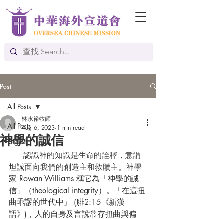
Post
All Posts
林永裕牧師
All Posts
Aug 6, 2023
1 min read
神學的誠信
English
      認識神的知識是生命的詮釋，意謂
坦誠面向我們的創造主和救贖主。神學
家 Rowan Williams 稱它為「神學的誠
信」（theological integrity）。「在這扭
曲乖謬的世代中」 (腓2:15《新漢
語》)，人的自身及言說常存扭曲與偏