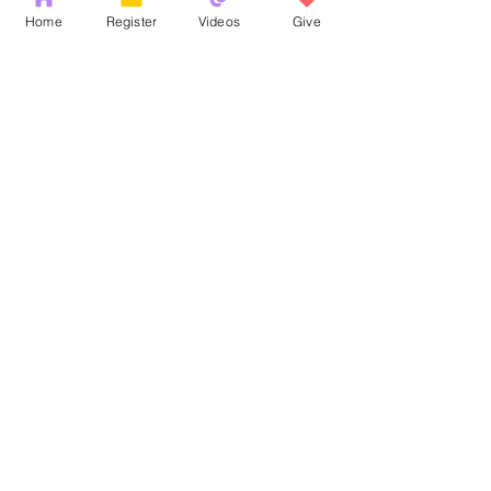
Home
Register
Videos
Give
Comments
God's Word
耶和華拉法，醫
Write a comment...
Copyright 2026 by OCM Church
154 Hester Street, New York, NY 10013