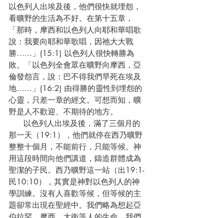
以色列人出埃及後，他們很快就埋怨，
看曠野的生活為不好。在第十五章，
「那時，摩西和以色列人向耶和華唱歌
說：我要向耶和華歌唱，因祂大大戰
勝……」(15:1) 以色列人很快轉勝為
敗。「以色列全會眾在曠野向摩西，亞
倫發怨言，說：巴不得我們早死在埃及
地……」(16:2) 由得勝的靈性到埋怨的
心靈，只差一章的經文。可想而知，曠
野是人不歡迎、不期待的地方。
      以色列人出埃及後，滿了三個月的
那一天（19:1），他們就停在西乃曠野
整整十個月，不能前行，只能等候。神
用這段時間向他們講道，鑄造群體成為
聖潔的子民。西乃曠野這一站（出19:1-
民10:10），其實是神對以色列人的神
學訓練。沒有人喜歡等候，但等候的主
題卻常出現在聖經中。我們略為想起亞
伯拉罕、摩西、大衛等人的生命，我們