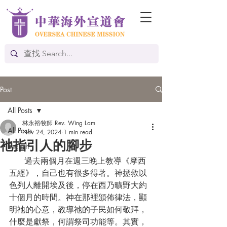
Post
All Posts
林永裕牧師 Rev. Wing Lam
All Posts
Nov 24, 2024
1 min read
祂指引人的腳步
English
      過去兩個月在週三晚上教導《摩西
五經》，自己也有很多得著。神拯救以
色列人離開埃及後，停在西乃曠野大約
十個月的時間。神在那裡頒佈律法，顯
明祂的心意，教導祂的子民如何敬拜，
什麼是獻祭，何謂祭司功能等。其實，