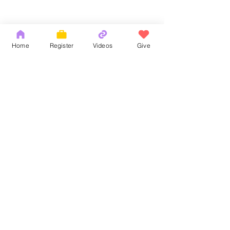
Home
Register
Videos
Give
Comments
God's Word
耶和華拉法，醫
Write a comment...