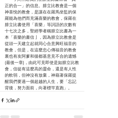
正的合一」的信息。腓立比教會是一個
神喜悅的教會，是讓在在羅馬坐監的保
羅能為他們而充滿喜樂的教會，保羅在
腓立比書使用「喜樂」等詞語的次數有
十七次之多，聖經學者稱腓立比書為一
本「喜樂的書信亅，因為腓立比教會是
從頭一天建立起就同心合意興旺福音的
教會，但是，在這麼忠心傳福音的教會
裏也有友阿爹和循都基意見不合的遺憾
(最後一章)，由此可見即使是如腓立比教
會，信徒有這麼高的靈命，還是有人性
的軟弱，但神沒有放棄，神藉著保羅提
醒我們要過一個超越的人生，要「忘記
背後，努力面前，向著標竿直跑」。