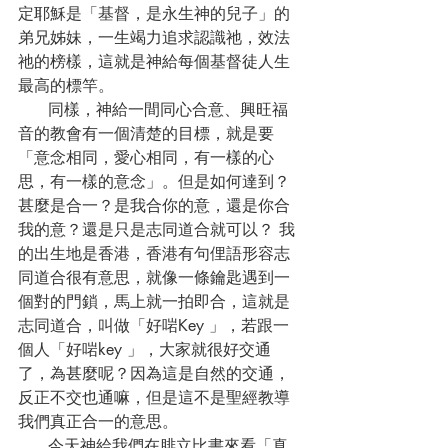
定耶穌是「基督，是永生神的兒子」的
弟兄姊妹，一生竭力追求認識祂，效法
祂的榜樣，這就是神給每個基督徒人生
最高的標竿。
      同樣，神給一間同心合意、興旺福
音的教會有一個清楚的目標，就是要
「意念相同，愛心相同，有一樣的心
思，有一樣的意念」。但是如何達到？
甚麼是合一？是我合你的意，還是你合
我的意？還是只是志同道合就可以？ 我
的出生地是香港，香港有句俚語形容志
同道合很有意思，就像一條鑰匙遇到一
個對的門鎖，馬上就一拍即合，這就是
志同道合，叫做「好啱Key 」，若跟一
個人「好啱key 」，大家就很好交通
了，為甚麼呢？因為這是自然的交通，
反正不交也通嘛，但是這不是聖經教導
我們真正合一的意思。
      今天神給我們在腓立比書來看「真