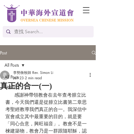
Post
All Posts
李勢衡牧師 Rev. Simon Li
All Posts
Jan 23
2 min read
真正的合一(一)
English
      感謝神帶領教會在去年查考腓立比
書，今天我們還是從腓立比書第二章思
考聖經教導我們真正的合一。我深信中
宣會成立其中最重要的目的，就是要
「同心合意，興旺福音」。教會不是一
楝建築物，教會乃是一群跟隨耶穌，認