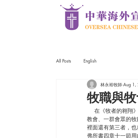
All Posts
English
林永裕牧師
Aug 1,
牧職與牧
    在《牧者的翱翔》一書中，畢德生（Eugene Peterson）寫道：「我不僅是牧師，還是一間
教會、一群會眾的牧
裡面還有第三者，也
弗所書四章十一節用