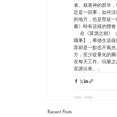
者。藉著神的群羊，
定是一回事，如何活
的地方，也是聖徒一同
書》時有這樣的體會
    在《莫測之樹》（Under the Unpredictable Plant）【這書從《約拿書》探討教牧的召命與
職事】，畢德生這樣描述
眾卻是一點也不風光
方，至少從量化的圖
在每天工作、玩樂之
宣講出來。」
Recent Posts