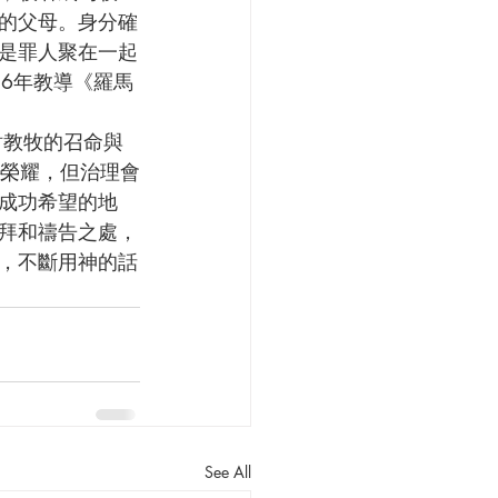
的父母。身分確
是罪人聚在一起
16年教導《羅馬
不少榮耀，但治理會
成功希望的地
拜和禱告之處，
，不斷用神的話
See All