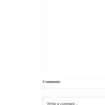
Comments
揀選的恩典
Write a comment...