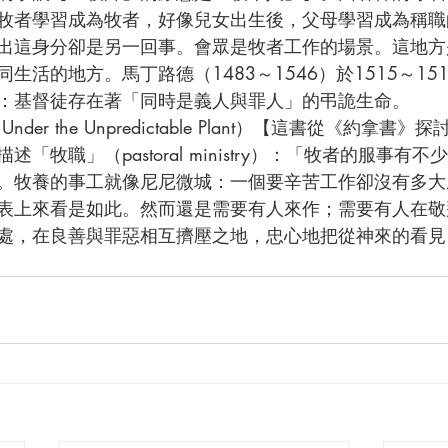
牧者學習成為牧者，好像兒女出生後，父母學習成為稱職
出這身分卻是另一回事。會眾是牧者工作的場景。這地方
生活的地方。馬丁路德（1483～1546）於1515～15
：基督徒存在著「同時是義人與罪人」的弔詭生命。
「牧職」（pastoral ministry）：「牧者的服事有
。牧養的事工就像尼尼微城：一個要辛苦工作卻沒有多大
表上來看是如此。然而還是需要有人來作；需要有人在敬
處，在良善與罪惡相互擠壓之地，忠心地把從神來的看見