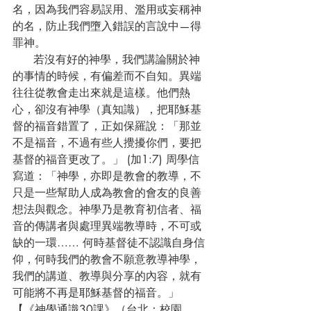
名，因為我們容易誤用、濫用或妄稱神
的名，防止我們墮入錯誤的言說中—得
罪神。
      若沒有好的神學，我們講論關於神
的事情的時候，有偏差而不自知。異端
往往從教會走出來就是這樣。他們熱
心，卻沒有神學（真知識），把耶穌基
督的福音錯置了，正如保羅說：「那並
不是福音，不過有些人攪擾你們，要把
基督的福音更改了。」 (加1:7) 周學信
寫道：「神學，亦即是教會的教導，不
只是一些幫助人成為教會的會友的良善
想法與觀念。神學乃是教育初信者、福
音的傳講者與處理異端教導時，不可或
缺的一環…… 何時基督徒不認識自身信
仰，何時我們的教會不願意教導神學，
我們的講道、教導與分享的內容，就有
可能將不再是耶穌基督的福音。」
【《神學通識30課》（台北：校園，