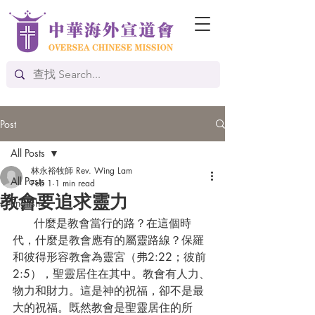
Post
All Posts
林永裕牧師 Rev. Wing Lam
All Posts
Feb 1
1 min read
教會要追求靈力
English
      什麼是教會當行的路？在這個時
代，什麼是教會應有的屬靈路線？保羅
和彼得形容教會為靈宮（弗2:22；彼前
2:5），聖靈居住在其中。教會有人力、
物力和財力。這是神的祝福，卻不是最
大的祝福。既然教會是聖靈居住的所