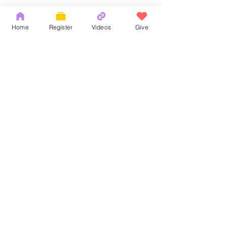
Home
Register
Videos
Give
Comments
揀選的恩典
God's Word
Write a comment...