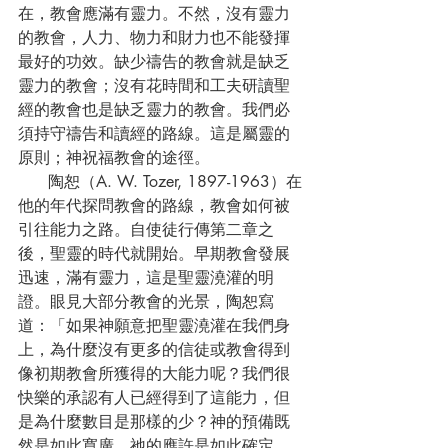
在，教會應滿有靈力。不然，沒有靈力
的教會，人力、物力和財力也不能發揮
最好的功效。缺少禱告的教會就是缺乏
靈力的教會；沒有花時間和工夫研讀聖
經的教會也是缺乏靈力的教會。我們必
須持守禱告和讀經的路線。這是屬靈的
原則；神祝福教會的途徑。
      陶恕（A. W. Tozer, 1897-1963）在
他的年代探問教會的路線，教會如何被
引往能力之路。自使徒行傳第二章之
後，聖靈的時代就開始。早期教會發展
迅速，滿有靈力，這是聖靈澆灌的明
證。眼見大部分教會的光景，陶恕寫
道：「如果神願意把聖靈澆灌在我們身
上，為什麼沒有更多的信徒或教會得到
像初期教會所獲得的大能力呢？我們很
快樂的承認有人已經得到了這能力，但
是為什麼數目是那樣的少？神的預備既
然是如此寬廣，祂的應許是如此確定，