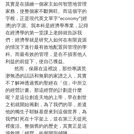
其實是在描繪一個家主如何智慧地管理
家務，使整個家不斷興旺。而這個字的
字根，正是現代英文單字“economy”(經
濟)的字源。我本科是經濟學專業，記得
在經濟學的第一堂課上老師就告訴我
們：經濟學就是研究人如何在有限資源
的情況下進行最有效地配置與管理的學
科。而最有效的管理，是在不損害他人
利益的前提下，使自己獲益。 
      然而，保羅在這裡說，那些專講荒
渺無憑的話語和無窮的家譜之人，其實
不了解神透過舊約聖經在「信」中所立
的經營計畫。那這經營的計劃是什麼
呢？是這位創造天地的上帝，早在創世
之初就開始籌劃，為了我們的罪，差遣
他的獨生子耶穌基督來到這個世界，為
我們釘死在十字架上，並在第三天從死
裡復活。整個舊約的歷史，其實正是這
場救贖「經營」的展開與鋪陳。 