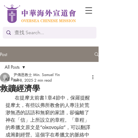
Post
All Posts
尹傳恩教士 Min. Samuel Yin
All Posts
Jun 8, 2025
2 min read
救贖經濟學
English
      在提摩太前書1章4節中，保羅提醒
提摩太，有些以弗所教會的人專注於荒
渺無憑的話語和無窮的家譜，卻偏離了
神在「信」上所設立的章程。「章程」
的希臘文原文是“οἰκονομία”，可以翻譯
成籌劃經營。這個字在希臘文的脈絡中