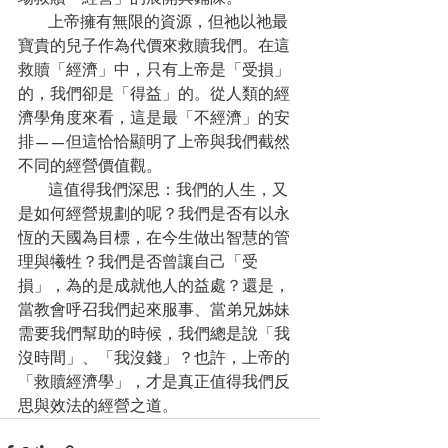
      上帝擁有無限的資源，但祂以祂最
寶貴的兒子作為代價來救贖我們。在這
救贖「經濟」中，只有上帝是「受損」
的，我們卻是「得益」的。從人類的經
濟學角度來看，這是最「不經濟」的安
排——但這恰恰顯明了上帝與我們截然
不同的經營價值觀。 
      這值得我們深思：我們的人生，又
是如何經營規劃的呢？我們是否有以永
恆的天國為目標，在今生做出智慧的管
理與犧牲？我們是否曾讓自己「受
損」，為的是成就他人的益處？還是，
當教會呼召我們起來服事、當弟兄姊妹
需要我們幫助的時候，我們總是說「我
沒時間」、「我沒錢」？也許，上帝的
「救贖經濟學」，才是真正值得我們反
思與效法的經營之道。