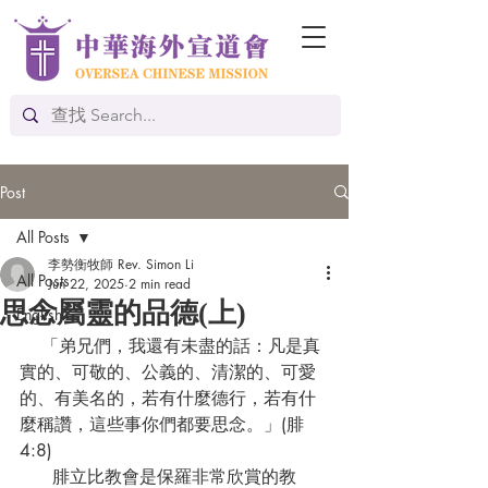
Post
All Posts
李勢衡牧師 Rev. Simon Li
All Posts
Jun 22, 2025
2 min read
思念屬靈的品德(上)
English
    「弟兄們，我還有未盡的話：凡是真
實的、可敬的、公義的、清潔的、可愛
的、有美名的，若有什麼德行，若有什
麼稱讚，這些事你們都要思念。」(腓
4:8)
      腓立比教會是保羅非常欣賞的教