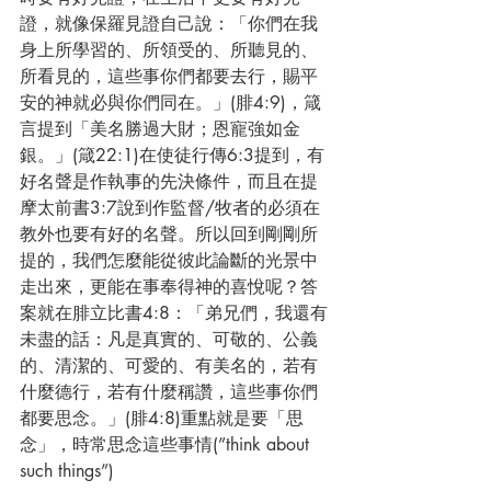
證，就像保羅見證自己說：「你們在我
身上所學習的、所領受的、所聽見的、
所看見的，這些事你們都要去行，賜平
安的神就必與你們同在。」(腓4:9)，箴
言提到「美名勝過大財；恩寵強如金
銀。」(箴22:1)在使徒行傳6:3提到，有
好名聲是作執事的先決條件，而且在提
摩太前書3:7說到作監督/牧者的必須在
教外也要有好的名聲。所以回到剛剛所
提的，我們怎麼能從彼此論斷的光景中
走出來，更能在事奉得神的喜悅呢？答
案就在腓立比書4:8：「弟兄們，我還有
未盡的話：凡是真實的、可敬的、公義
的、清潔的、可愛的、有美名的，若有
什麼德行，若有什麼稱讚，這些事你們
都要思念。」(腓4:8)重點就是要「思
念」，時常思念這些事情(”think about 
such things”)