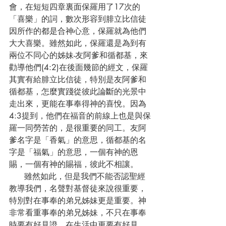
會，在短短四章裏面保羅用了17次的
「喜樂」的詞，數次形容到腓立比信徒
因所作的都是合神心意，保羅就為他們
大大喜樂。雖然如此，保羅還是為到有
兩位不同心的姊妹-友阿爹和循都基，來
勸導他們(4:2)在後面幾節的經文，保羅
其實有給腓立比信徒，特別是友阿爹和
循都基，怎麼實踐從彼此論斷的光景中
走出來，更能在事奉得神的喜悅。因為
4:3提到，他們在福音的前線上也是與保
羅一同勞苦的，是很重要的同工。友阿
爹名字是「香氣」的意思，循都基的名
字是「福氣」的意思，一個有神的恩
賜，一個有神的賜福，彼此不相讓。
      雖然如此，但是我們不能否認聖經
教導我們，名聲對基督徒來說很重要，
特別對在事奉的弟兄姊妹更是重要。神
非常看重事奉的弟兄姊妹，不只在事奉
時要有好見證，在生活中更要有好見