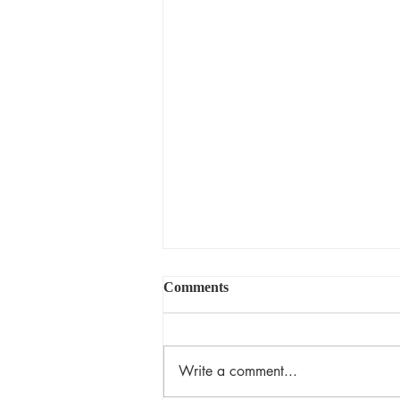
Comments
揀選的恩典
Write a comment...