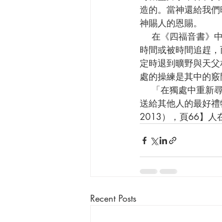
造的。當神還給我們
神賜人的恩賜。
    在《四福音書》中，我們看到耶穌在地上的事工有很好的時間管理和運用。耶穌沒有追趕
時間或被時間追趕，
定時退到曠野與天父
處的操練是其中的竅
    「在獨處中重新尋回我們真正的自己，這樣的默觀過程，絕不是自私的，而是我們至終能
送給其他人的最好禮物。
2013），頁66
Recent Posts