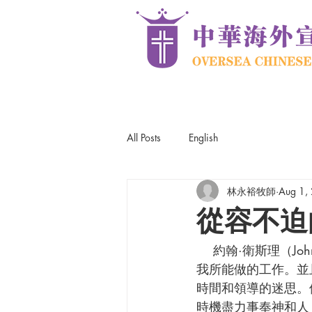
All Posts
English
林永裕牧師
Aug 1,
從容不迫
    約翰·衛斯理（John Wesley）曾說：「我總是很緊迫，但我從不匆忙，因為我不會過度承擔
我所能做的工作。並
時間和領導的迷思。
時機盡力事奉神和人