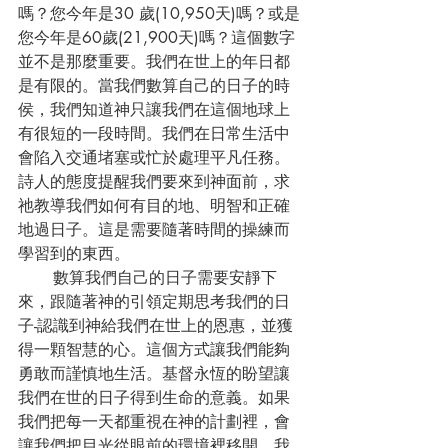
嗎？您今年是30 歲(10,950天)嗎？或是
您今年是60歲(21,900天)嗎？這個數字
並不是那麼重要。我們在世上的年日都
是有限的。當我們數算自己的日子的時
侯，我們知道神只讓我們在這個地球上
有很短的一段時間。我們在日常生活中
會陷入交通堵塞或忙於處理平凡任務。
詩人的態度提醒我們要來到神面前，求
祂教導我們如何有目的地、明智和正確
地過日子。這是需要隨著時間的操練而
學習到的東西。
       數算我們自己的日子需要安靜下
來，跟隨著神的引領定期思考我們的日
子-認識到神給我們在世上的恩惠，並獲
得一顆智慧的心。這個方式讓我們能夠
勇敢而謹慎地生活。基督永恆的盼望讓
我們在世的日子得到生命的意義。如果
我們把每一天都重視在神的計劃裡，會
讓我們把目光從眼前的環境裡移開，我