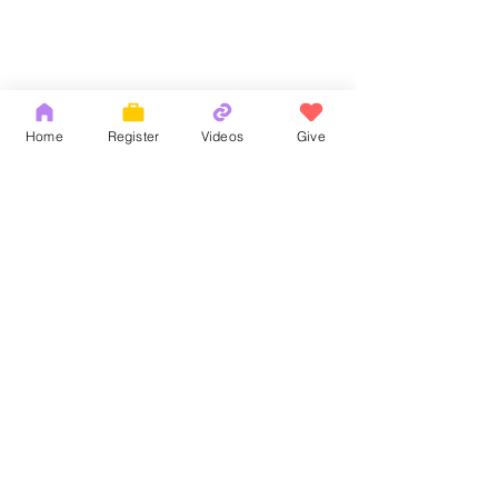
Home
Register
Videos
Give
Comments
God's Word