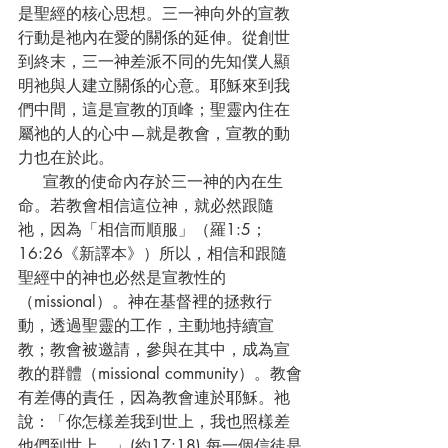
是聖經的核心思想。三一神向外的宣教
行動是祂內在愛的關係的延伸。從創世
到終末，三一神差派不同的先知僕人顯
明祂與人建立關係的心意。耶穌來到我
們中間，這是宣教的頂峰；聖靈內住在
屬祂的人的心中—就是教會，宣教的動
力也在於此。
     宣教的使命內存於三一神的內在生
命。若教會相信這位神，就必然跟隨
祂，因為「相信而順服」（羅1:5；
16:26《新譯本》）所以，相信和跟隨
聖經中的神也必然是宣教性的
（missional）。神在基督裡的拯救行
動，透過聖靈的工作，主動地持續宣
教；教會被邀請，參與在其中，成為宣
教的群體（missional community）。教會
有差傳的責任，因為教會連於耶穌。祂
說：「你怎樣差我到世上，我也照樣差
他們到世上。」(約17:18) 每一個信徒是